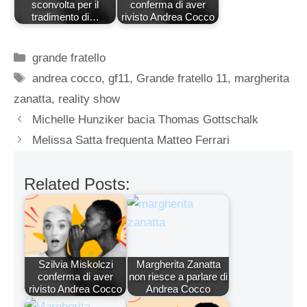
sconvolta per il
conferma di aver
tradimento di…
rivisto Andrea Cocco
Categorie
grande fratello
Tag
andrea cocco
,
gf11
,
Grande fratello 11
,
margherita
zanatta
,
reality show
Michelle Hunziker bacia Thomas Gottschalk
Melissa Satta frequenta Matteo Ferrari
Related Posts:
Szilvia Miskolczi
Margherita Zanatta
conferma di aver
non riesce a parlare di
rivisto Andrea Cocco
Andrea Cocco