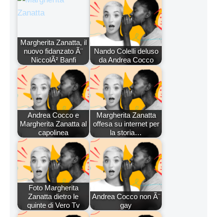
Margherita Zanatta, il
nuovo fidanzato Ã¨
Nando Colelli deluso
NiccolÃ² Banfi
da Andrea Cocco
Andrea Cocco e
Margherita Zanatta
Margherita Zanatta al
offesa su internet per
capolinea
la storia…
Foto Margherita
Zanatta dietro le
Andrea Cocco non Ã¨
quinte di Vero Tv
gay