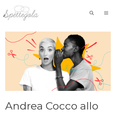
Vai
al
ME
contenuto
Andrea Cocco allo