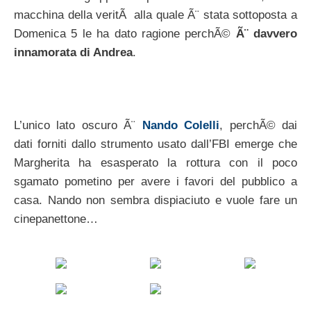
macchina della veritÃ alla quale Ã¨ stata sottoposta a
Domenica 5 le ha dato ragione perchÃ©
Ã¨ davvero
innamorata di Andrea
.
L’unico lato oscuro Ã¨
Nando Colelli
, perchÃ© dai
dati forniti dallo strumento usato dall’FBI emerge che
Margherita ha esasperato la rottura con il poco
sgamato pometino per avere i favori del pubblico a
casa. Nando non sembra dispiaciuto e vuole fare un
cinepanettone…