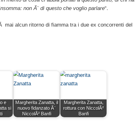
¦ Insomma: non Ã¨ di questo che voglio parlare
“.
 mai alcun ritorno di fiamma tra i due ex concorrenti del
o e
Margherita Zanatta, il
Margherita Zanatta,
tta si
nuovo fidanzato Ã¨
rottura con NiccolÃ²
ti
NiccolÃ² Banfi
Banfi