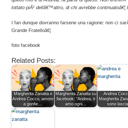
lottato piÃ¹ dellâ€™altro, di chi avrebbe continuatoâ€
I fan dunque dovranno farsene una ragione: non ci sarÃ
Grande Fratelloâ€¦
foto facebook
Related Posts:
Margherita Zanatta e
Margherita Zanatta su
Andrea Cocc
Andrea Cocco, amore
facebook: "Andrea, ti
Margherita Zana
a gonfie…
amo ogni…
sono lascia