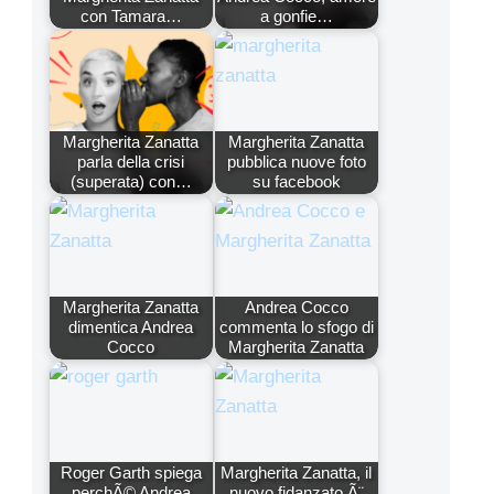
con Tamara…
a gonfie…
Margherita Zanatta
Margherita Zanatta
parla della crisi
pubblica nuove foto
(superata) con…
su facebook
Margherita Zanatta
Andrea Cocco
dimentica Andrea
commenta lo sfogo di
Cocco
Margherita Zanatta
Roger Garth spiega
Margherita Zanatta, il
perchÃ© Andrea
nuovo fidanzato Ã¨