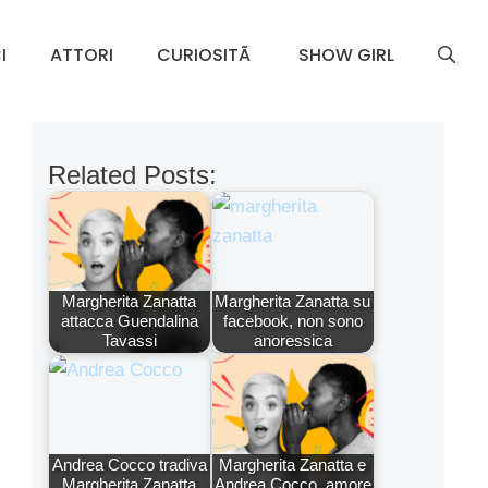
I
ATTORI
CURIOSITÃ
SHOW GIRL
Related Posts:
Margherita Zanatta
Margherita Zanatta su
attacca Guendalina
facebook, non sono
Tavassi
anoressica
Andrea Cocco tradiva
Margherita Zanatta e
Margherita Zanatta
Andrea Cocco, amore