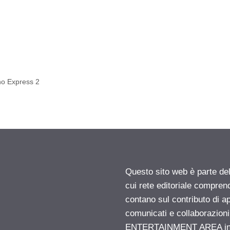
ino Express 2
Questo sito web è parte d
cui rete editoriale compren
contano sul contributo di ap
comunicati e collaborazion
ENTERTAINMENT AREA insid