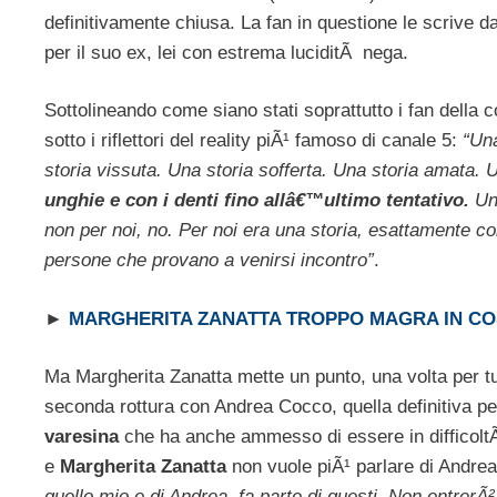
definitivamente chiusa. La fan in questione le scrive 
per il suo ex, lei con estrema luciditÃ nega.
Sottolineando come siano stati soprattutto i fan della 
sotto i riflettori del reality piÃ¹ famoso di canale 5:
“Una
storia vissuta. Una storia sofferta. Una storia amata. 
unghie e con i denti fino allâ€™ultimo tentativo.
Una
non per noi, no. Per noi era una storia, esattamente co
persone che provano a venirsi incontro”
.
►
MARGHERITA ZANATTA TROPPO MAGRA IN C
Ma Margherita Zanatta mette un punto, una volta per tutt
seconda rottura con Andrea Cocco, quella definitiva pe
varesina
che ha anche ammesso di essere in difficolt
e
Margherita Zanatta
non vuole piÃ¹ parlare di Andre
quello mio e di Andrea, fa parte di questi. Non entrerÃ²