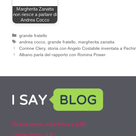
Margherita Zanatta
non riesce a parlare di
Andrea Cocco
Categorie
grande fratello
Tag
andrea cocco
,
grande fratello
,
margherita zanatta
Corinne Clery, storia con Angelo Costabile inventata a Pech
Albano parla del rapporto con Romina Power
Dichiarazione sulla Privacy (UE)
Cookie Policy (UE)