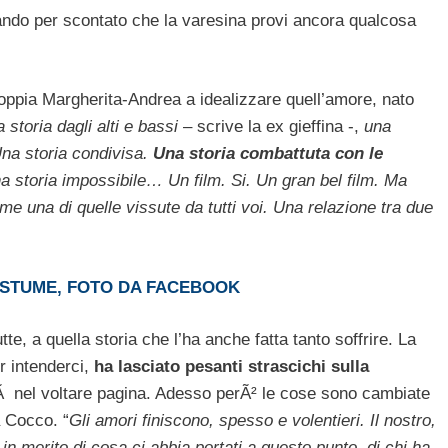
dando per scontato che la varesina provi ancora qualcosa
coppia Margherita-Andrea a idealizzare quell’amore, nato
 storia dagli alti e bassi
– scrive la ex gieffina -,
una
Una storia condivisa.
Una storia combattuta con le
 storia impossibile… Un film. Si. Un gran bel film. Ma
me una di quelle vissute da tutti voi. Una relazione tra due
OSTUME, FOTO DA FACEBOOK
e, a quella storia che l’ha anche fatta tanto soffrire. La
r intenderci,
ha lasciato pesanti strascichi sulla
Ã nel voltare pagina. Adesso perÃ² le cose sono cambiate
a Cocco. “
Gli amori finiscono, spesso e volentieri. Il nostro,
 in merito di cosa ci abbia portati a questo punto, di chi ha