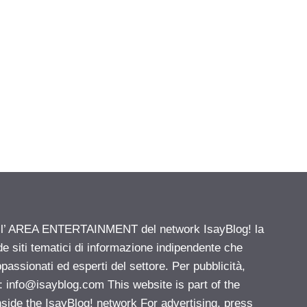
ell’ AREA ENTERTAINMENT del network IsayBlog! la
de siti tematici di informazione indipendente che
passionati ed esperti del settore. Per pubblicità,
i:
info@isayblog.com
This website is part of the
e the IsayBlog! network For advertising, press