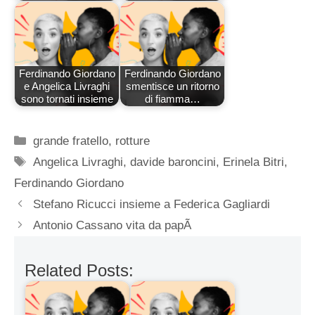
Ferdinando Giordano
Ferdinando Giordano
e Angelica Livraghi
smentisce un ritorno
sono tornati insieme
di fiamma…
Categorie
grande fratello
,
rotture
Tag
Angelica Livraghi
,
davide baroncini
,
Erinela Bitri
,
Ferdinando Giordano
Stefano Ricucci insieme a Federica Gagliardi
Antonio Cassano vita da papÃ
Related Posts: