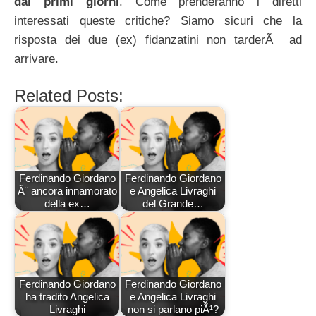
dai primi giorni
. Come prenderanno i diretti
interessati queste critiche? Siamo sicuri che la
risposta dei due (ex) fidanzatini non tarderÃ ad
arrivare.
Related Posts:
Ferdinando Giordano
Ferdinando Giordano
Ã¨ ancora innamorato
e Angelica Livraghi
della ex…
del Grande…
Ferdinando Giordano
Ferdinando Giordano
ha tradito Angelica
e Angelica Livraghi
Livraghi
non si parlano piÃ¹?