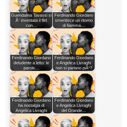
Guendalina Tavassi si
Ferdinando Giordano
Ã¨ inventata il flirt
smentisce un ritorno
con…
di fiamma…
Ferdinando Giordano
Ferdinando Giordano
deludente a letto: le
e Angelica Livraghi
parole…
non si parlano piÃ¹?
Ferdinando Giordano
Ferdinando Giordano
ha nostalgia di
e Angelica Livraghi
Angelica Livraghi
del Grande…