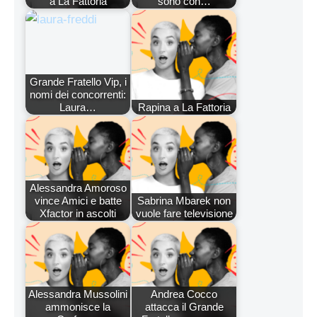
a La Fattoria
sono con…
Grande Fratello Vip, i
nomi dei concorrenti:
Laura…
Rapina a La Fattoria
Alessandra Amoroso
vince Amici e batte
Sabrina Mbarek non
Xfactor in ascolti
vuole fare televisione
Alessandra Mussolini
Andrea Cocco
ammonisce la
attacca il Grande