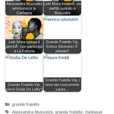
Alessandra Mussolini
Lele Mora fonderÃ un
ammonisce la
partito ispirato a
Carfagna
Mussolini
Lele Mora spiega il
Grande Fratello Vip,
perchÃ¨ non partecipa
Enrico Silvestrin: E'
a La Fattoria
pilotato?
Grande Fratello Vip, i
Grande Fratello Vip,
nomi dei concorrenti:
vince Giulia De Lellis?
Laura…
Categorie
grande fratello
Tag
Alessandra Mussolini
,
grande fratello
,
mediaset