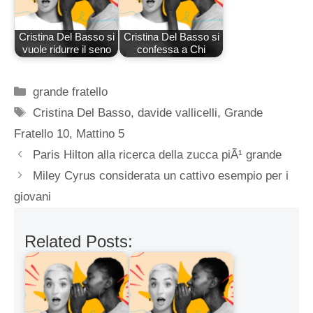
Cristina Del Basso si
Cristina Del Basso si
vuole ridurre il seno
confessa a Chi
Categorie
grande fratello
Tag
Cristina Del Basso
,
davide vallicelli
,
Grande
Fratello 10
,
Mattino 5
Paris Hilton alla ricerca della zucca piÃ¹ grande
Miley Cyrus considerata un cattivo esempio per i
giovani
Related Posts: