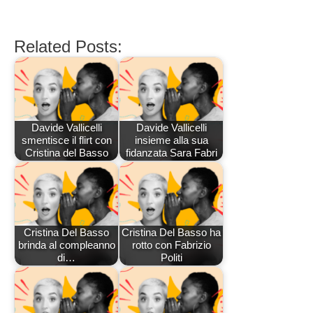
Related Posts:
Davide Vallicelli
Davide Vallicelli
smentisce il flirt con
insieme alla sua
Cristina del Basso
fidanzata Sara Fabri
Cristina Del Basso
Cristina Del Basso ha
brinda al compleanno
rotto con Fabrizio
di…
Politi