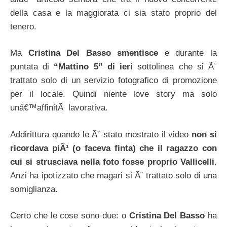
della casa e la maggiorata ci sia stato proprio del
tenero.
Ma
Cristina Del Basso smentisce
e durante la
puntata di
“Mattino 5” di ieri
sottolinea che si Ã¨
trattato solo di un servizio fotografico di promozione
per il locale. Quindi niente love story ma solo
unâ€™affinitÃ lavorativa.
Addirittura quando le Ã¨ stato mostrato il video
non si
ricordava piÃ¹ (o faceva finta) che il ragazzo con
cui si strusciava nella foto fosse proprio Vallicelli
.
Anzi ha ipotizzato che magari si Ã¨ trattato solo di una
somiglianza.
Certo che le cose sono due: o
Cristina Del Basso
ha