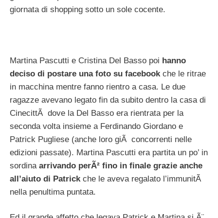
giornata di shopping sotto un sole cocente.
Martina Pascutti e Cristina Del Basso poi
hanno
deciso di postare una foto su facebook
che le ritrae
in macchina mentre fanno rientro a casa. Le due
ragazze avevano legato fin da subito dentro la casa di
CinecittÃ dove la Del Basso era rientrata per la
seconda volta insieme a Ferdinando Giordano e
Patrick Pugliese (anche loro giÃ concorrenti nelle
edizioni passate). Martina Pascutti era partita un po’ in
sordina
arrivando perÃ² fino in finale grazie anche
all’aiuto di Patrick
che le aveva regalato l’immunitÃ
nella penultima puntata.
Ed il grande affetto che legava Patrick e Martina si Ã¨