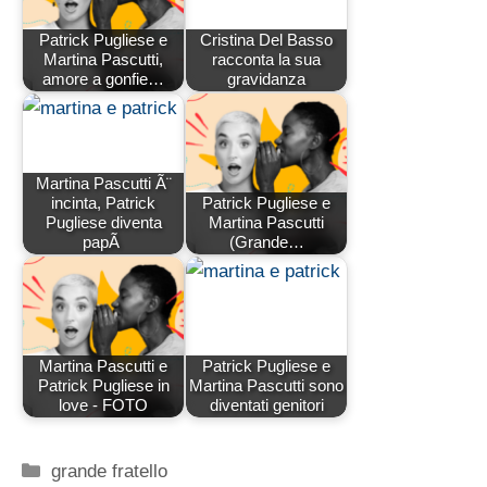
Patrick Pugliese e
Cristina Del Basso
Martina Pascutti,
racconta la sua
amore a gonfie…
gravidanza
Martina Pascutti Ã¨
incinta, Patrick
Patrick Pugliese e
Pugliese diventa
Martina Pascutti
papÃ
(Grande…
Martina Pascutti e
Patrick Pugliese e
Patrick Pugliese in
Martina Pascutti sono
love - FOTO
diventati genitori
Categorie
grande fratello