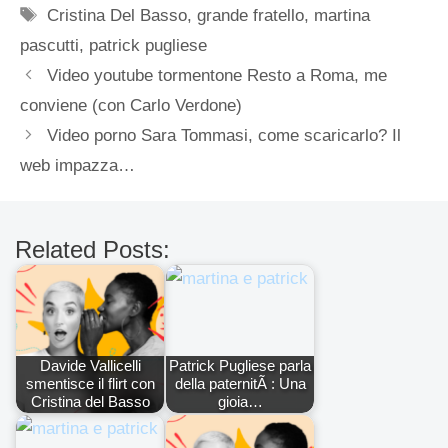
Tag
Cristina Del Basso
,
grande fratello
,
martina
pascutti
,
patrick pugliese
Video youtube tormentone Resto a Roma, me
conviene (con Carlo Verdone)
Video porno Sara Tommasi, come scaricarlo? Il
web impazza…
Related Posts:
Davide Vallicelli
Patrick Pugliese parla
smentisce il flirt con
della paternitÃ : Una
Cristina del Basso
gioia…