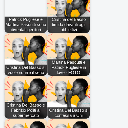
Patrick Pugliese e
Cristina del Basso
Martina Pascutti sono
timida davanti agli
diventati genitori
obbiettivi
Martina Pascutti e
Cristina Del Basso si
Patrick Pugliese in
vuole ridurre il seno
love - FOTO
Cristina Del Basso e
Fabrizio Politi al
Cristina Del Basso si
supermercato
confessa a Chi