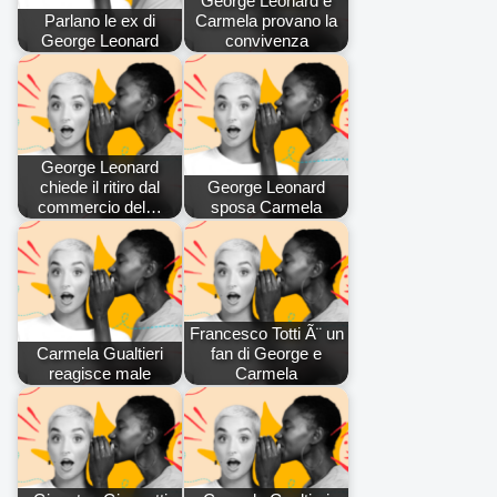
George Leonard e
Parlano le ex di
Carmela provano la
George Leonard
convivenza
George Leonard
chiede il ritiro dal
George Leonard
commercio del…
sposa Carmela
Francesco Totti Ã¨ un
Carmela Gualtieri
fan di George e
reagisce male
Carmela