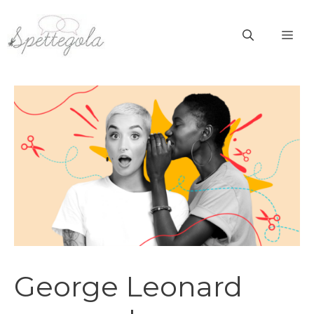
Vai
al
ME
contenuto
George Leonard