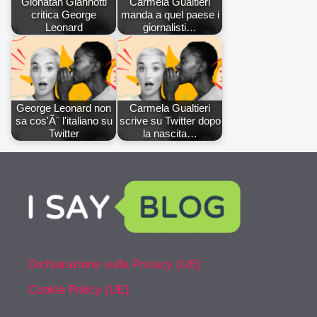
Gionatan Giannotti
Carmela Gualtieri
critica George
manda a quel paese i
Leonard
giornalisti…
George Leonard non
Carmela Gualtieri
sa cos'Ã¨ l'italiano su
scrive su Twitter dopo
Twitter
la nascita…
Dichiarazione sulla Privacy (UE)
Cookie Policy (UE)