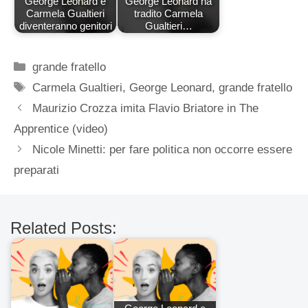
George Leonard e
George Leonard ha
Carmela Gualtieri
tradito Carmela
diventeranno genitori
Gualtieri…
Categorie
grande fratello
Tag
Carmela Gualtieri
,
George Leonard
,
grande fratello
Maurizio Crozza imita Flavio Briatore in The
Apprentice (video)
Nicole Minetti: per fare politica non occorre essere
preparati
Related Posts: