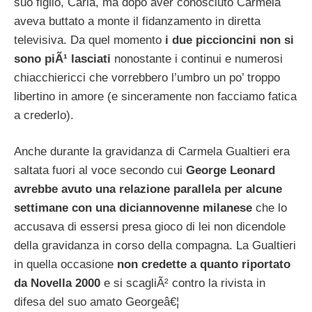
suo figlio, Carla, ma dopo aver conosciuto Carmela
aveva buttato a monte il fidanzamento in diretta
televisiva. Da quel momento
i due piccioncini non si
sono piÃ¹ lasciati
nonostante i continui e numerosi
chiacchiericci che vorrebbero l’umbro un po’ troppo
libertino in amore (e sinceramente non facciamo fatica
a crederlo).
Anche durante la gravidanza di Carmela Gualtieri era
saltata fuori al voce secondo cui
George Leonard
avrebbe avuto una relazione parallela per alcune
settimane con una diciannovenne milanese
che lo
accusava di essersi presa gioco di lei non dicendole
della gravidanza in corso della compagna. La Gualtieri
in quella occasione
non credette a quanto riportato
da Novella 2000
e si scagliÃ² contro la rivista in
difesa del suo amato Georgeâ€¦