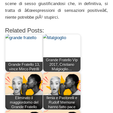
scene di sesso giustificandosi che, in definitiva, si
tratta di â€œespressioni di sensazioni positiveâ€,
niente potrebbe piÃ¹ stupirci.
Related Posts:
Grande Fratello Vip
Grande Fratello 13,
2017, Cristiano
vince Mirco Petrilli
Malgioglio…
Eliminato il
Ilenia e Pastorelli e
maggiordomo del
Rudolf Mernone
Grande Fratello
hanno fatto pace