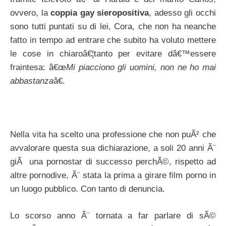
ovvero, la
coppia gay sieropositiva
, adesso gli occhi
sono tutti puntati su di lei, Cora, che non ha neanche
fatto in tempo ad entrare che subito ha voluto mettere
le cose in chiaroâ€¦tanto per evitare dâ€™essere
fraintesa: â€œ
Mi piacciono gli uomini, non ne ho mai
abbastanza
â€.
Nella vita ha scelto una professione che non puÃ² che
avvalorare questa sua dichiarazione, a soli 20 anni Ã¨
giÃ una pornostar di successo perchÃ©, rispetto ad
altre pornodive, Ã¨ stata la prima a girare film porno in
un luogo pubblico. Con tanto di denuncia.
Lo scorso anno Ã¨ tornata a far parlare di sÃ©