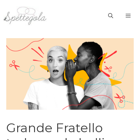
Vai
al
ME
contenuto
Grande Fratello