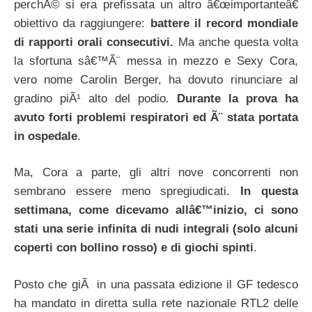
perchÃ© si era prefissata un altro â€œimportanteâ€
obiettivo da raggiungere:
battere il record mondiale
di rapporti orali consecutivi.
Ma anche questa volta
la sfortuna sâ€™Ã¨ messa in mezzo e Sexy Cora,
vero nome Carolin Berger, ha dovuto rinunciare al
gradino piÃ¹ alto del podio.
Durante la prova ha
avuto forti problemi respiratori ed Ã¨ stata portata
in ospedale
.
Ma, Cora a parte, gli altri nove concorrenti non
sembrano essere meno spregiudicati.
In questa
settimana, come dicevamo allâ€™inizio, ci sono
stati una serie infinita di nudi integrali (solo alcuni
coperti con bollino rosso) e di giochi spinti
.
Posto che giÃ in una passata edizione il GF tedesco
ha mandato in diretta sulla rete nazionale RTL2 delle