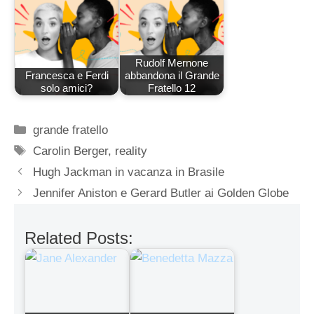
Rudolf Mernone
Francesca e Ferdi
abbandona il Grande
solo amici?
Fratello 12
Categorie
grande fratello
Tag
Carolin Berger
,
reality
Hugh Jackman in vacanza in Brasile
Jennifer Aniston e Gerard Butler ai Golden Globe
Related Posts: