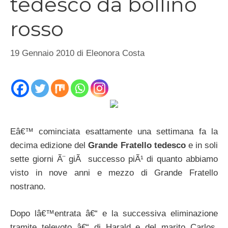
tedesco da bollino
rosso
19 Gennaio 2010
di
Eleonora Costa
Eâ€™ cominciata esattamente una settimana fa la
decima edizione del
Grande Fratello tedesco
e in soli
sette giorni Ã¨ giÃ successo piÃ¹ di quanto abbiamo
visto in nove anni e mezzo di Grande Fratello
nostrano.
Dopo lâ€™entrata â€“ e la successiva eliminazione
tramite televoto â€“ di Harald e del marito Carlos,