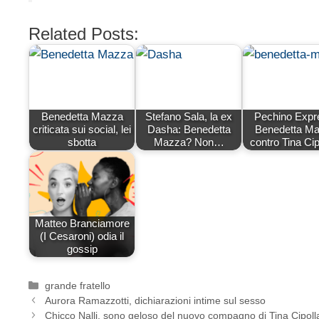
Related Posts:
Benedetta Mazza
Stefano Sala, la ex
Pechino Expr
criticata sui social, lei
Dasha: Benedetta
Benedetta M
sbotta
Mazza? Non…
contro Tina Cip
Matteo Branciamore
(I Cesaroni) odia il
gossip
Categorie
grande fratello
Aurora Ramazzotti, dichiarazioni intime sul sesso
Chicco Nalli, sono geloso del nuovo compagno di Tina Cipolla