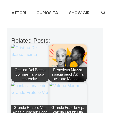
I
ATTORI
CURIOSITÃ
SHOW GIRL
Related Posts:
Cristina Del Basso
Benedetta Mazza
commenta la sua
spiega perchÃ© ha
maternitÃ
lasciato Matteo…
Grande Fratello Vip,
Grande Fratello Vip,
Alessia Macari: Ecco
Valeria Marini: Mia