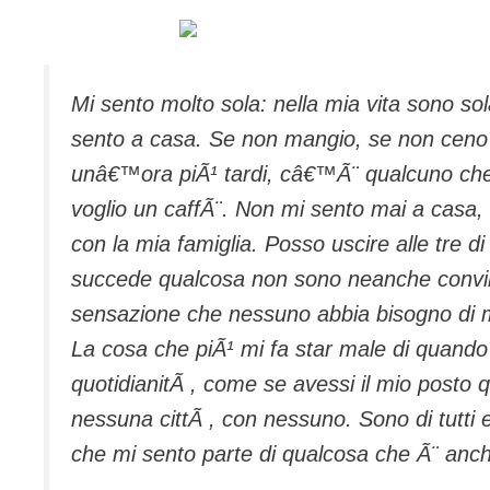
Mi sento molto sola: nella mia vita sono 
sento a casa. Se non mangio, se non ceno
unâ€™ora piÃ¹ tardi, câ€™Ã¨ qualcuno che 
voglio un caffÃ¨. Non mi sento mai a cas
con la mia famiglia. Posso uscire alle tre d
succede qualcosa non sono neanche convin
sensazione che nessuno abbia bisogno di m
La cosa che piÃ¹ mi fa star male di quando 
quotidianitÃ , come se avessi il mio posto
nessuna cittÃ , con nessuno. Sono di tutti 
che mi sento parte di qualcosa che Ã¨ anc