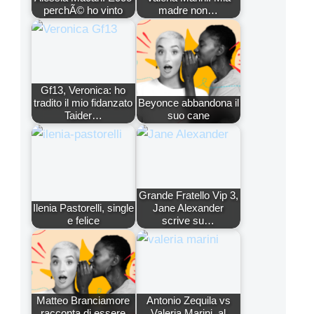
perchÃ© ho vinto
madre non…
Gf13, Veronica: ho
tradito il mio fidanzato
Beyonce abbandona il
Taider…
suo cane
Grande Fratello Vip 3,
Ilenia Pastorelli, single
Jane Alexander
e felice
scrive su…
Matteo Branciamore
Antonio Zequila vs
racconta di essere
Valeria Marini, al