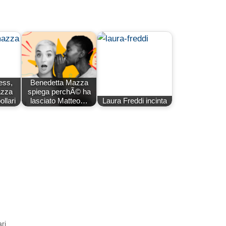
ess,
Benedetta Mazza
azza
spiega perchÃ© ha
ollari
lasciato Matteo…
Laura Freddi incinta
ri