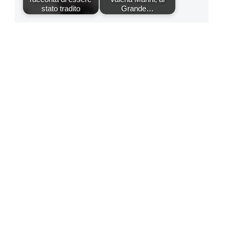
stato tradito
Grande…