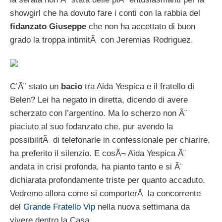
showgirl che ha dovuto fare i conti con la rabbia del
fidanzato Giuseppe
che non ha accettato di buon
grado la troppa intimitÃ con Jeremias Rodriguez.
C’Ã¨ stato un
bacio
tra Aida Yespica e il fratello di
Belen? Lei ha negato in diretta, dicendo di avere
scherzato con l’argentino. Ma lo scherzo non Ã¨
piaciuto al suo fodanzato che, pur avendo la
possibilitÃ di telefonarle in confessionale per chiarire,
ha preferito il silenzio. E cosÃ¬ Aida Yespica Ã¨
andata in crisi profonda, ha pianto tanto e si Ã¨
dichiarata profondamente triste per quanto accaduto.
Vedremo allora come si comporterÃ la concorrente
del
Grande Fratello Vip
nella nuova settimana da
vivere dentro la Casa…