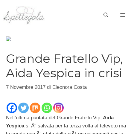
Vai
al
ME
contenuto
Grande Fratello Vip,
Aida Yespica in crisi
7 Novembre 2017
di
Eleonora Costa
Nell’ultima puntata del Grande Fratello Vip,
Aida
Yespica
si Ã¨ salvata per la terza volta al televoto ma
la serata non Ã¨ stata delle piÃ¹ entusiasmanti per la