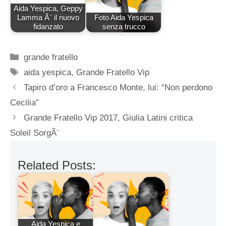
Aida Yespica, Geppy
Lamma Ã¨ il nuovo
Foto Aida Yespica
fidanzato
senza trucco
Categorie
grande fratello
Tag
aida yespica
,
Grande Fratello Vip
Tapiro d’oro a Francesco Monte, lui: “Non perdono
Cecilia”
Grande Fratello Vip 2017, Giulia Latini critica
Soleil SorgÃ¨
Related Posts:
Aida Yespica e