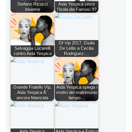
Stefano Ricucci
Aida Yespica vince
insieme
l'Isola dei Famosi 9?
Gf Vip 2017, Giulia
Selvaggia Lucarelli
De Lellis a Cecilia
contro Aida Yespica
Rodriguez:…
Grande Fratello Vip,
Aida Yespica spiega i
Aida Yespica Ã¨
motivi del matrimonio
ancora fidanzata
lampo…
Aida Yespica,
Aida Yespica e Enrico