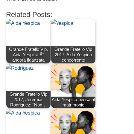
Related Posts:
Grande Fratello Vip,
Grande Fratello Vip
Aida Yespica Ã¨
2017, Aida Yespica
ancora fidanzata
concorrente
Grande Fratello Vip
2017, Jeremias
Aida Yespica pensa al
Rodriguez: "Non…
matrimonio