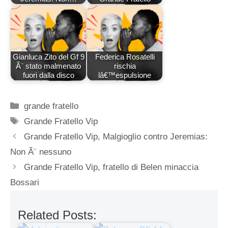
Gianluca Zito del Gf 9
Federica Rosatelli
Ã¨ stato malmenato
rischia
fuori dalla disco
lâ€™espulsione
Categorie
grande fratello
Tag
Grande Fratello Vip
Grande Fratello Vip, Malgioglio contro Jeremias:
Non Ã¨ nessuno
Grande Fratello Vip, fratello di Belen minaccia
Bossari
Related Posts: