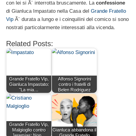
con lei si Ã¨ interrotta bruscamente. La
confessione
di Gianluca Impastato nella Casa del
Grande Fratello
Vip
Ã¨ durata a lungo e i coinquilini del comico si sono
nostrati particolarmente interessati alla vicenda.
Related Posts:
Grande Fratello Vip,
Alfonso Signorini
Gianluca Impastato:
contro i fratelli di
"La mia…
Belen Rodriguez
Grande Fratello Vip,
Malgioglio contro
Gianluca abbandona il
Jeremias: Non…
Grande Fratello