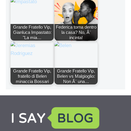
Grande Fratello Vip,
Federica torna dentro
Gianluca Impastato:
la casa? No, Ã¨
"La mia…
incinta!
Grande Fratello Vip,
Grande Fratello Vip,
fratello di Belen
Belen vs Malgioglio:
minaccia Bossari
Non Ã¨ una…