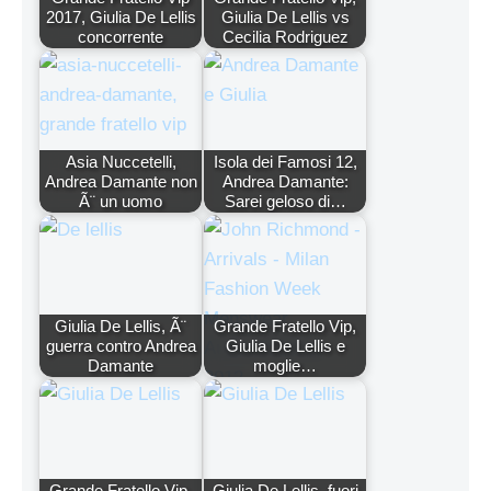
2017, Giulia De Lellis
Giulia De Lellis vs
concorrente
Cecilia Rodriguez
Asia Nuccetelli,
Isola dei Famosi 12,
Andrea Damante non
Andrea Damante:
Ã¨ un uomo
Sarei geloso di…
Giulia De Lellis, Ã¨
Grande Fratello Vip,
guerra contro Andrea
Giulia De Lellis e
Damante
moglie…
Grande Fratello Vip,
Giulia De Lellis, fuori