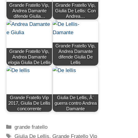
Grande Fratello Vip,
Grande Fratello Vip,
Andrea Damante
Giulia De Lellis: Con
difende Giulia…
Andrea…
Grande Fratello Vip,
Grande Fratello Vip,
Andrea Damante
Andrea Damante
difende Giulia De
elogia Giulia De Lellis
Lellis
Grande Fratello Vip
Giulia De Lellis, Ã¨
2017, Giulia De Lellis
guerra contro Andrea
concorrente
Damante
Categorie
grande fratello
Tag
Giulia De Lellis
,
Grande Fratello Vip