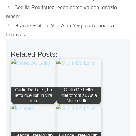
Cecilia Rodriguez, ecco come va con Ignazio
Moser
Grande Fratello Vip, Aida Yespica Ã¨ ancora
fidanzata
Related Posts:
Giulia De Lellis, ho
Giulia De Lellis,
letto due libri in vita
dietrofront su Asia
mia
Nuccetelli:…
Grande Fratello Vip
Grande Fratello Vip,