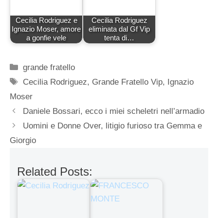
Cecilia Rodriguez e
Cecilia Rodriguez
Ignazio Moser, amore
eliminata dal Gf Vip
a gonfie vele
tenta di…
Categorie
grande fratello
Tag
Cecilia Rodriguez
,
Grande Fratello Vip
,
Ignazio
Moser
Daniele Bossari, ecco i miei scheletri nell’armadio
Uomini e Donne Over, litigio furioso tra Gemma e
Giorgio
Related Posts: