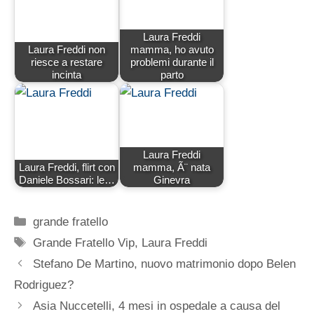
Laura Freddi
Laura Freddi non
mamma, ho avuto
riesce a restare
problemi durante il
incinta
parto
Laura Freddi
Laura Freddi, flirt con
mamma, Ã¨ nata
Daniele Bossari: le…
Ginevra
Categorie
grande fratello
Tag
Grande Fratello Vip
,
Laura Freddi
Stefano De Martino, nuovo matrimonio dopo Belen
Rodriguez?
Asia Nuccetelli, 4 mesi in ospedale a causa del