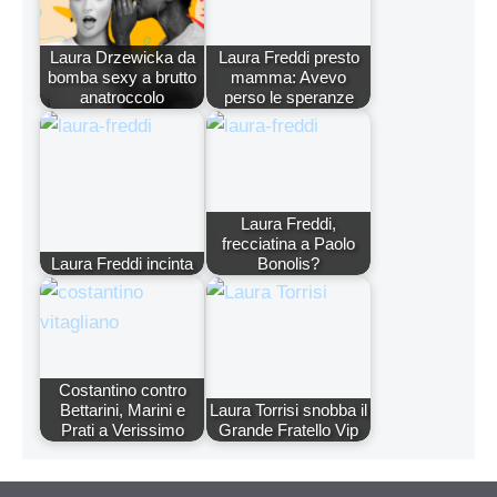
Laura Drzewicka da
Laura Freddi presto
bomba sexy a brutto
mamma: Avevo
anatroccolo
perso le speranze
Laura Freddi,
frecciatina a Paolo
Laura Freddi incinta
Bonolis?
Costantino contro
Bettarini, Marini e
Laura Torrisi snobba il
Prati a Verissimo
Grande Fratello Vip