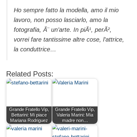
Ho sempre fatto la modella, amo il mio
lavoro, non posso lasciarlo, amo la
fotografia, Ã¨ un’arte. In piÃ¹, perÃ²,
vorrei fare tantissime altre cose, l’attrice,
la conduttrice…
Related Posts:
Grande Fratello Vip,
Grande Fratello Vip,
Bettarini: Mi piace
Valeria Marini: Mia
Mariana Rodriguez
madre non…