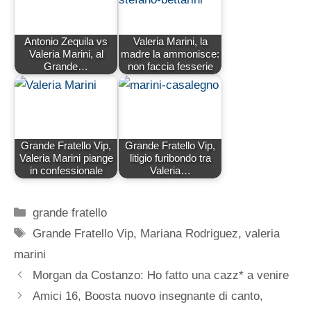
Antonio Zequila vs
Valeria Marini, la
Valeria Marini, al
madre la ammonisce:
Grande…
non faccia fesserie
Grande Fratello Vip,
Grande Fratello Vip,
Valeria Marini piange
litigio furibondo tra
in confessionale
Valeria…
Categorie
grande fratello
Tag
Grande Fratello Vip
,
Mariana Rodriguez
,
valeria
marini
Morgan da Costanzo: Ho fatto una cazz* a venire
Amici 16, Boosta nuovo insegnante di canto,