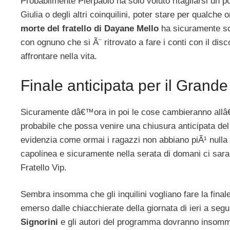
Probabilmente Pierpaolo ha solo voluto ritagliarsi un
Giulia o degli altri coinquilini, poter stare per qualche
morte del fratello di Dayane Mello
ha sicuramente sco
con ognuno che si Ã¨ ritrovato a fare i conti con il di
affrontare nella vita.
Finale anticipata per il Grande
Sicuramente dâ€™ora in poi le cose cambieranno allâ
probabile che possa venire una chiusura anticipata 
evidenzia come ormai i ragazzi non abbiano piÃ¹ nulla d
capolinea e sicuramente nella serata di domani ci sar
Fratello Vip.
Sembra insomma che gli inquilini vogliano fare la final
emerso dalle chiacchierate della giornata di ieri a segui
Signorini
e gli autori del programma dovranno insomma