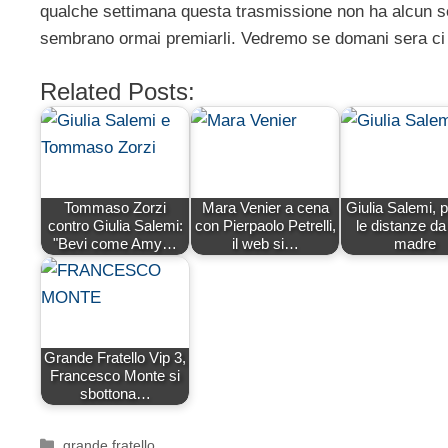
qualche settimana questa trasmissione non ha alcun s
sembrano ormai premiarli. Vedremo se domani sera ci s
Related Posts:
Tommaso Zorzi
Mara Venier a cena
Giulia Salemi, 
contro Giulia Salemi:
con Pierpaolo Petrelli,
le distanze da
"Bevi come Amy…
il web si…
madre
Grande Fratello Vip 3,
Francesco Monte si
sbottona…
Categorie
grande fratello