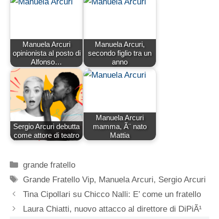
Manuela Arcuri
Manuela Arcuri,
opinionista al posto di
secondo figlio tra un
Alfonso…
anno
Manuela Arcuri
Sergio Arcuri debutta
mamma, Ã¨ nato
come attore di teatro
Mattia
Categorie
grande fratello
Tag
Grande Fratello Vip
,
Manuela Arcuri
,
Sergio Arcuri
Tina Cipollari su Chicco Nalli: E’ come un fratello
Laura Chiatti, nuovo attacco al direttore di DiPiÃ¹