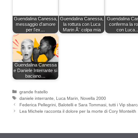
Guendalina Canessa,
Guendalina Canessa,
Guendalina Ca
messaggio d'amore
la rottura con Luca
conferma la ro
per l'ex…
Marin Ã¨ colpa mia
con Luca
Guendalina Canessa
e Daniele Interrante si
baciano…
Categorie
grande fratello
Tag
daniele interrante
,
Luca Marin
,
Novella 2000
Federica Pellegrini, Balotelli e Sara Tommasi, tutti i Vip sbarc
Lea Michele racconta il dolore per la morte di Cory Monteith