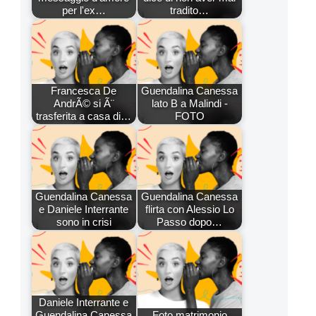
per l'ex…
tradito…
Francesca De
Guendalina Canessa
AndrÃ© si Ã¨
lato B a Malindi -
trasferita a casa di…
FOTO
Guendalina Canessa
Guendalina Canessa
e Daniele Interrante
flirta con Alessio Lo
sono in crisi
Passo dopo…
Daniele Interrante e
Guendalina Canessa
Foto matrimonio