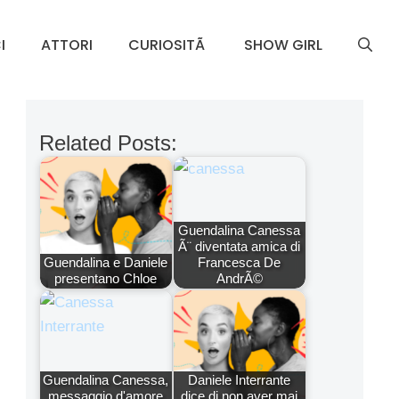
I
ATTORI
CURIOSITÃ
SHOW GIRL
Related Posts:
Guendalina Canessa
Ã¨ diventata amica di
Guendalina e Daniele
Francesca De
presentano Chloe
AndrÃ©
Guendalina Canessa,
Daniele Interrante
messaggio d'amore
dice di non aver mai