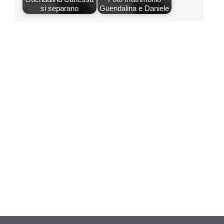
si separano
Guendalina e Daniele