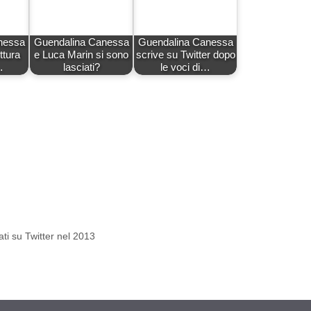
nessa
Guendalina Canessa
Guendalina Canessa
ttura
e Luca Marin si sono
scrive su Twitter dopo
…
lasciati?
le voci di…
ati su Twitter nel 2013