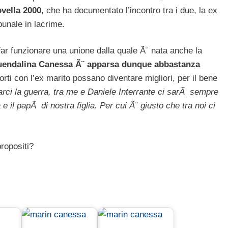
vella 2000
, che ha documentato l’incontro tra i due, la ex
bunale in lacrime.
far funzionare una unione dalla quale Ã¨ nata anche la
endalina Canessa Ã¨ apparsa dunque abbastanza
rti con l’ex marito possano diventare migliori, per il bene
rci la guerra, tra me e Daniele Interrante ci sarÃ sempre
il papÃ di nostra figlia. Per cui Ã¨ giusto che tra noi ci
ropositi?