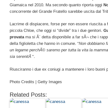
Giamaica nel 2010. Ma secondo quanto riporta oggi
No
concorrente del Grande Fratello sarebbe uscita dal Tri
Lacrime di dispiacere, forse per non essere riuscita a 
piccola Chloe, che oggi si “divide” tra i due genitori.
Gu
provata
ma si Ã¨ detta disponibile a far sÃ¬ che i rappo
della figlioletta che hanno in comune. “
Non dobbiamo fa
un legame perchÃ© saremo per tutta la vita la mamma e 
sia serenitÃ
“.
Riusciranno i due ex coniugi a mantenere i loro buoni p
Photo Credits | Getty Images
Related Posts: