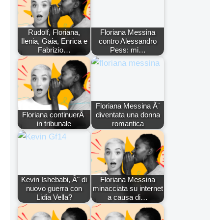
Rudolf, Floriana,
Floriana Messina
Ilenia, Gaia, Enrica e
contro Alessandro
Fabrizio…
Pess: mi…
Floriana Messina Ã¨
Floriana continuerÃ
diventata una donna
in tribunale
romantica
Kevin Ishebabi, Ã¨ di
Floriana Messina
nuovo guerra con
minacciata su internet
Lidia Vella?
a causa di…