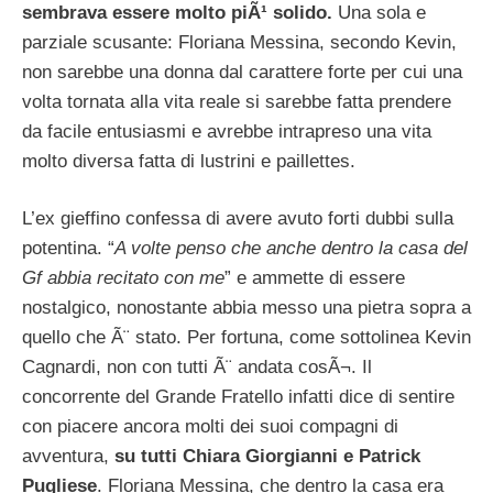
sembrava essere molto piÃ¹ solido.
Una sola e
parziale scusante: Floriana Messina, secondo Kevin,
non sarebbe una donna dal carattere forte per cui una
volta tornata alla vita reale si sarebbe fatta prendere
da facile entusiasmi e avrebbe intrapreso una vita
molto diversa fatta di lustrini e paillettes.
L’ex gieffino confessa di avere avuto forti dubbi sulla
potentina. “
A volte penso che anche dentro la casa del
Gf abbia recitato con me
” e ammette di essere
nostalgico, nonostante abbia messo una pietra sopra a
quello che Ã¨ stato. Per fortuna, come sottolinea Kevin
Cagnardi, non con tutti Ã¨ andata cosÃ¬. Il
concorrente del Grande Fratello infatti dice di sentire
con piacere ancora molti dei suoi compagni di
avventura,
su tutti Chiara Giorgianni e Patrick
Pugliese
. Floriana Messina, che dentro la casa era