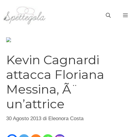
Vai
al
ME
contenuto
Kevin Cagnardi
attacca Floriana
Messina, Ã¨
un’attrice
30 Agosto 2013
di
Eleonora Costa