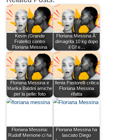
Kevin (Grande
Floriana Messina Ã¨
Fratello) contro
dimagrita 10 kg dopo
Floriana Messina
il Gf e…
Floriana Messina e
Ilenia Pastorelli critica
Marika Baldini amiche
Floriana Messina
per la pelle: foto
rifatta
Floriana Messina:
Floriana Messina ha
Rudolf Mernone ci ha
lasciato Diego