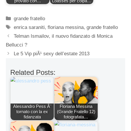
provato con…
Loasses per colpa…
Categorie
grande fratello
Tag
enrica saraniti
,
floriana messina
,
grande fratello
Telman Ismailov, il nuovo fidanzato di Monica
Bellucci ?
Le 5 Vip piÃ¹ sexy dell’estate 2013
Related Posts:
Alessandro Pess Ã¨
Floriana Messina
tornato con la ex
(Grande Fratello 12)
fidanzata
fotografata…