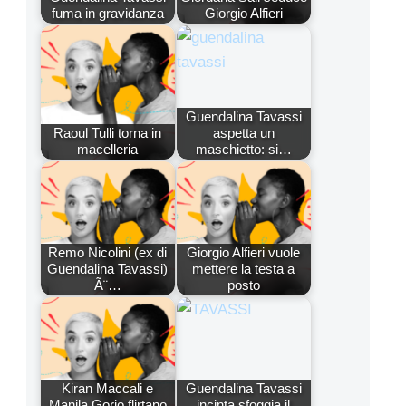
fuma in gravidanza
Giorgio Alfieri
Guendalina Tavassi
Raoul Tulli torna in
aspetta un
macelleria
maschietto: si…
Remo Nicolini (ex di
Giorgio Alfieri vuole
Guendalina Tavassi)
mettere la testa a
Ã¨…
posto
Kiran Maccali e
Guendalina Tavassi
Manila Gorio flirtano
incinta sfoggia il