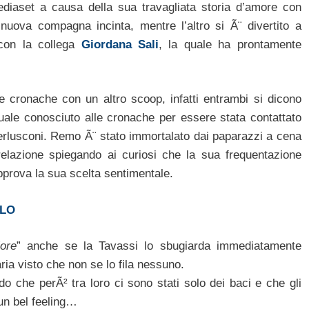
Mediaset a causa della sua travagliata storia d’amore con
ova compagna incinta, mentre l’altro si Ã¨ divertito a
 con la collega
Giordana Sali
, la quale ha prontamente
le cronache con un altro scoop, infatti entrambi si dicono
uale conosciuto alle cronache per essere stata contattato
Berlusconi. Remo Ã¨ stato immortalato dai paparazzi a cena
elazione spiegando ai curiosi che la sua frequentazione
rova la sua scelta sentimentale.
LLO
ore
” anche se la Tavassi lo sbugiarda immediatamente
ria visto che non se lo fila nessuno.
do che perÃ² tra loro ci sono stati solo dei baci e che gli
un bel feeling…