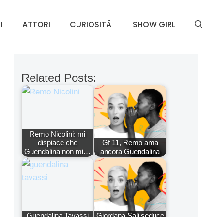
I
ATTORI
CURIOSITÃ
SHOW GIRL
Related Posts:
Remo Nicolini: mi
dispiace che
Gf 11, Remo ama
Guendalina non mi…
ancora Guendalina
Guendalina Tavassi
Giordana Sali seduce