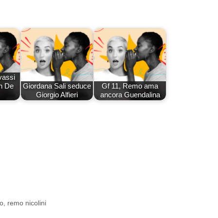
vassi
on De
Giordana Sali seduce
Gf 11, Remo ama
Giorgio Alfieri
ancora Guendalina
io
,
remo nicolini