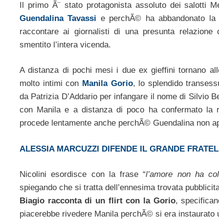
Il primo Ã¨ stato protagonista assoluto dei salotti 
Guendalina Tavassi
e perchÃ© ha abbandonato la nu
raccontare ai giornalisti di una presunta relazione
smentito l’intera vicenda.
A distanza di pochi mesi i due ex gieffini tornano al
molto intimi con
Manila Gorio
, lo splendido transess
da Patrizia D’Addario per infangare il nome di Silvio 
con Manila e a distanza di poco ha confermato la r
procede lentamente anche perchÃ© Guendalina non app
ALESSIA MARCUZZI DIFENDE IL GRANDE FRATE
Nicolini esordisce con la frase “
l’amore non ha col
spiegando che si tratta dell’ennesima trovata pubblicita
Biagio racconta di un flirt con la Gorio
, specifican
piacerebbe rivedere Manila perchÃ© si era instaurato 