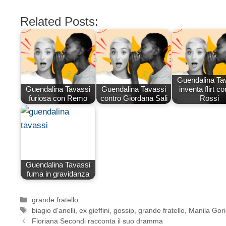
Related Posts:
Guendalina Ta
Guendalina Tavassi
Guendalina Tavassi
inventa flirt c
furiosa con Remo
contro Giordana Sali
Rossi
Guendalina Tavassi
fuma in gravidanza
Categorie
grande fratello
Tag
biagio d'anelli
,
ex gieffini
,
gossip
,
grande fratello
,
Manila Gor
Floriana Secondi racconta il suo dramma