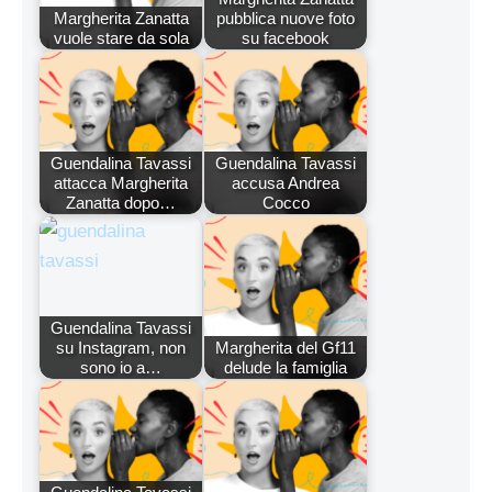
Margherita Zanatta
pubblica nuove foto
vuole stare da sola
su facebook
Guendalina Tavassi
Guendalina Tavassi
attacca Margherita
accusa Andrea
Zanatta dopo…
Cocco
Guendalina Tavassi
su Instagram, non
Margherita del Gf11
sono io a…
delude la famiglia