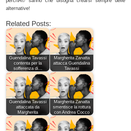
perchÃ© sanno che bisogna crearsi sempre delle
alternative!
Related Posts:
Guendalina Tavassi
Margherita Zanatta
contenta per la
attacca Guendalina
sofferenza di…
Tavassi
Guendalina Tavassi
Margherita Zanatta
attaccata da
smentisce la rottura
Margherita
con Andrea Cocco