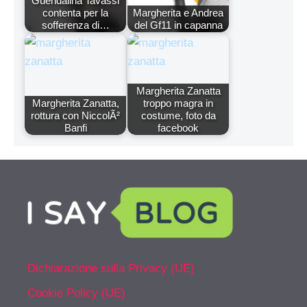
Guendalina Tavassi
contenta per la
Margherita e Andrea
sofferenza di…
del Gf11 in capanna
Margherita Zanatta
Margherita Zanatta,
troppo magra in
rottura con NiccolÃ²
costume, foto da
Banfi
facebook
Dichiarazione sulla Privacy (UE)
Cookie Policy (UE)