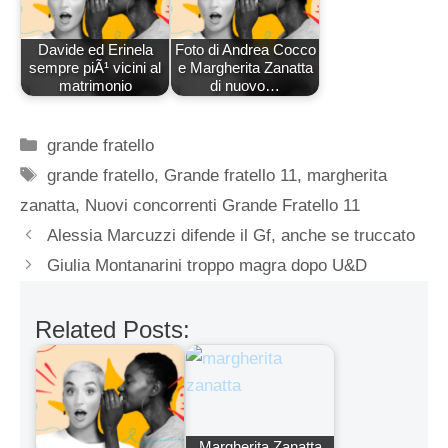
Davide ed Erinela
Foto di Andrea Cocco
sempre piÃ¹ vicini al
e Margherita Zanatta
matrimonio
di nuovo…
Categorie
grande fratello
Tag
grande fratello
,
Grande fratello 11
,
margherita
zanatta
,
Nuovi concorrenti Grande Fratello 11
Alessia Marcuzzi difende il Gf, anche se truccato
Giulia Montanarini troppo magra dopo U&D
Related Posts:
Margherita Zanatta