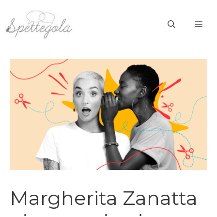
Vai
al
ME
contenuto
Margherita Zanatta