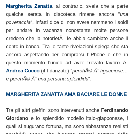
Margherita Zanatta
, al contrario, svela che a parte
qualche serata in discoteca rimane ancora “
una
poveraccia
“, infatti dice di non avere nemmeno i soldi
per andare in vacanza nonostante molte persone
credono che la notorietÃ le abbia cambiato anche il
conto in banca. Tra le tante rivelazioni spiega che sta
ancora aspettando per comprarsi l’iPhone e che in
questo momento l’unico ad aver trovato lavoro Ã¨
Andrea Cocco
(il fidanzato) “
perchÃ© Ã¨ figaccione…
e perchÃ© Ã¨ una persona splendida
“.
MARGHERITA ZANATTA AMA BACIARE LE DONNE
Tra gli altri gieffini sono intervenuti anche
Ferdinando
Giordano
e lo splendido modello italo-giapponese, i
quali si augurano fortuna, ma sono abbastanza realisti