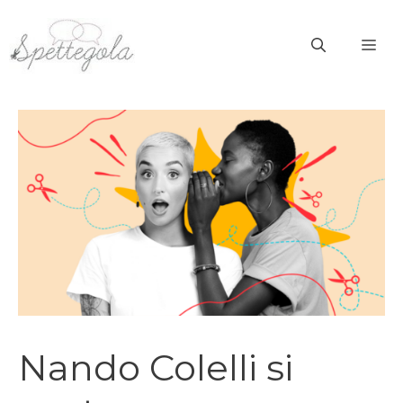
Vai
al
ME
contenuto
Nando Colelli si