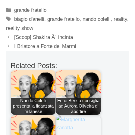
Categorie
grande fratello
Tag
biagio d'anelli
,
grande fratello
,
nando colelli
,
reality
,
reality show
[Scoop] Shakira Ã¨ incinta
I Briatore a Forte dei Marmi
Related Posts:
Nando Colelli
Ferdi Berisa consiglia
presenta la fidanzata
ad Aurora Oliveira di
milanese
abortire