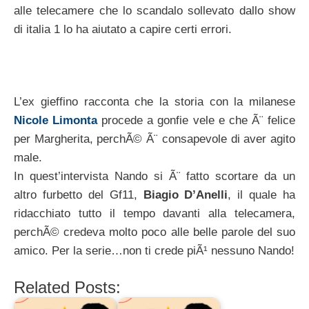
alle telecamere che lo scandalo sollevato dallo show
di italia 1 lo ha aiutato a capire certi errori.
L’ex gieffino racconta che la storia con la milanese
Nicole Limonta
procede a gonfie vele e che Ã¨ felice
per Margherita, perchÃ© Ã¨ consapevole di aver agito
male.
In quest’intervista Nando si Ã¨ fatto scortare da un
altro furbetto del Gf11,
Biagio D’Anelli
, il quale ha
ridacchiato tutto il tempo davanti alla telecamera,
perchÃ© credeva molto poco alle belle parole del suo
amico. Per la serie…non ti crede piÃ¹ nessuno Nando!
Related Posts: