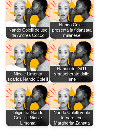
Nando Colelli
Nando Colelli deluso
presenta la fidanzata
da Andrea Cocco
milanese
Nando del Gf11
Nicole Limonta
smascherato dalle
scarica Nando Colelli
Iene
Litigio tra Nando
Nando Colelli vuole
Colelli e Nicole
tornare con
Limonta
Margherita Zanatta