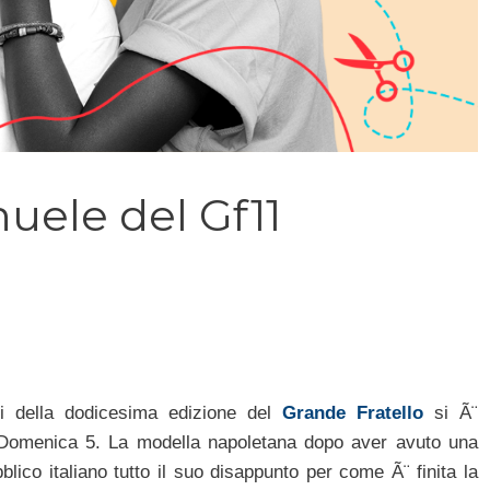
ele del Gf11
ti della dodicesima edizione del
Grande Fratello
si Ã¨
i Domenica 5. La modella napoletana dopo aver avuto una
blico italiano tutto il suo disappunto per come Ã¨ finita la