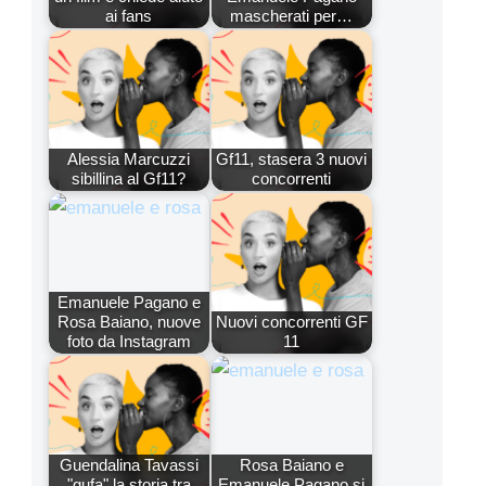
ai fans
mascherati per…
Alessia Marcuzzi
Gf11, stasera 3 nuovi
sibillina al Gf11?
concorrenti
Emanuele Pagano e
Rosa Baiano, nuove
Nuovi concorrenti GF
foto da Instagram
11
Guendalina Tavassi
Rosa Baiano e
"gufa" la storia tra
Emanuele Pagano si