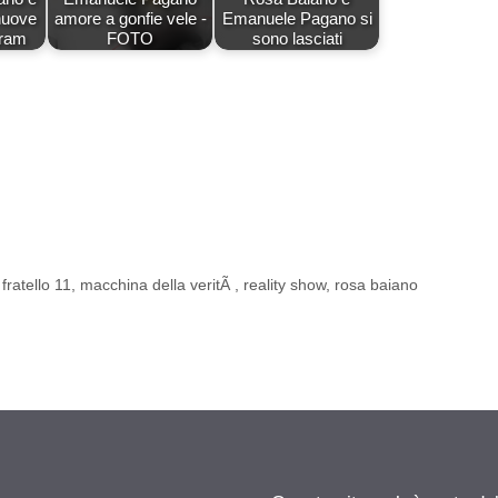
nuove
amore a gonfie vele -
Emanuele Pagano si
gram
FOTO
sono lasciati
fratello 11
,
macchina della veritÃ
,
reality show
,
rosa baiano