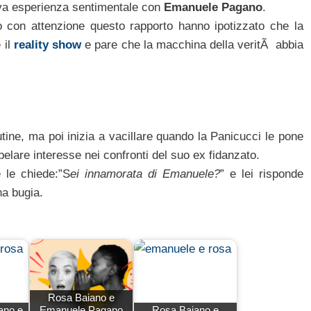
ova esperienza sentimentale con
Emanuele Pagano
.
 con attenzione questo rapporto hanno ipotizzato che la
 il
reality show
e pare che la macchina della veritÃ abbia
ine, ma poi inizia a vacillare quando la Panicucci le pone
lare interesse nei confronti del suo ex fidanzato.
e le chiede:”S
ei innamorata di Emanuele?
” e lei risponde
na bugia.
Rosa Baiano e
ano e
Emanuele Pagano
Rosa Baiano e