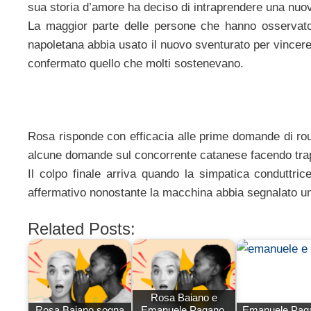
sua storia d’amore ha deciso di intraprendere una nu
La maggior parte delle persone che hanno osservato
napoletana abbia usato il nuovo sventurato per vincere
confermato quello che molti sostenevano.
Rosa risponde con efficacia alle prime domande di rout
alcune domande sul concorrente catanese facendo trape
Il colpo finale arriva quando la simpatica conduttric
affermativo nonostante la macchina abbia segnalato u
Related Posts:
Rosa Baiano e
Rosa Baiano sogna
Emanuele Pagano,
Emanuele Pag