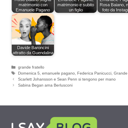
matrimonio con
matrimonio e subito
Rosa Baiano, 
Emanuele Pagano
un figlio
foto da Insta
Davide Baroncini
attratto da Guendalina
Categorie
grande fratello
Tag
Domenica 5
,
emanuele pagano
,
Federica Panicucci
,
Grande 
Scarlett Johansson e Sean Penn si tengono per mano
Sabina Began ama Berlusconi