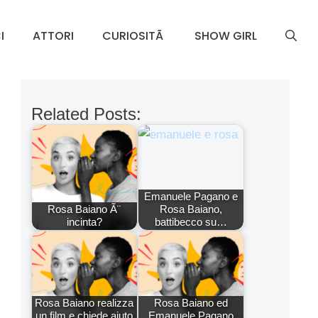
I
ATTORI
CURIOSITÃ
SHOW GIRL
Related Posts:
Emanuele Pagano e
Rosa Baiano Ã¨
Rosa Baiano,
incinta?
battibecco su…
Rosa Baiano realizza
Rosa Baiano ed
un film e chiede aiuto
Emanuele Pagano