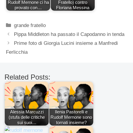
Rudolf Mernone ci ha
Fratello) contro
provato con…
Floriana Messina
Categorie
grande fratello
Pippa Middleton ha passato il Capodanno in tenda
Prime foto di Giorgia Lucini insieme a Manfredi
Ferlicchia
Related Posts:
Alessia Marcuzzi
Ilenia Pastorelli e
(stufa delle critiche
Rudolf Mernone sono
sui suoi…
tornati insieme?