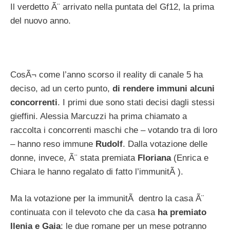
Il verdetto Ã¨ arrivato nella puntata del Gf12, la prima
del nuovo anno.
CosÃ¬ come l’anno scorso il reality di canale 5 ha
deciso, ad un certo punto,
di rendere immuni alcuni
concorrenti
. I primi due sono stati decisi dagli stessi
gieffini. Alessia Marcuzzi ha prima chiamato a
raccolta i concorrenti maschi che – votando tra di loro
– hanno reso immune
Rudolf
. Dalla votazione delle
donne, invece, Ã¨ stata premiata
Floriana
(Enrica e
Chiara le hanno regalato di fatto l’immunitÃ ).
Ma la votazione per la immunitÃ dentro la casa Ã¨
continuata con il televoto che da casa
ha premiato
Ilenia e Gaia
: le due romane per un mese potranno