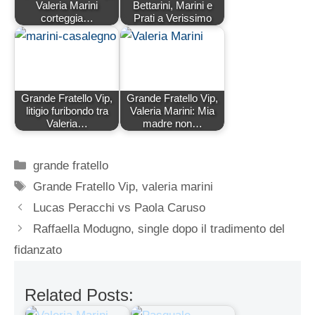
Valeria Marini
Bettarini, Marini e
corteggia…
Prati a Verissimo
Grande Fratello Vip,
Grande Fratello Vip,
litigio furibondo tra
Valeria Marini: Mia
Valeria…
madre non…
Categorie
grande fratello
Tag
Grande Fratello Vip
,
valeria marini
Lucas Peracchi vs Paola Caruso
Raffaella Modugno, single dopo il tradimento del
fidanzato
Related Posts: