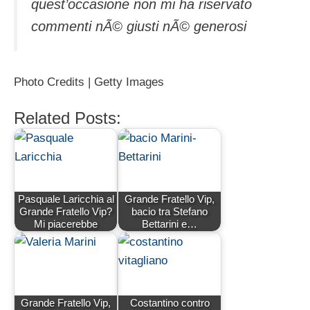
quest’occasione non mi ha riservato
commenti nÃ© giusti nÃ© generosi
Photo Credits | Getty Images
Related Posts:
Pasquale Laricchia al
Grande Fratello Vip,
Grande Fratello Vip?
bacio tra Stefano
Mi piacerebbe
Bettarini e…
Grande Fratello Vip,
Costantino contro