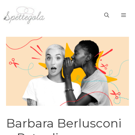
Vai
al
ME
contenuto
Barbara Berlusconi