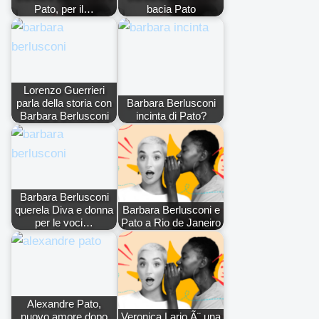
Pato, per il…
bacia Pato
Lorenzo Guerrieri
parla della storia con
Barbara Berlusconi
Barbara Berlusconi
incinta di Pato?
Barbara Berlusconi
querela Diva e donna
Barbara Berlusconi e
per le voci…
Pato a Rio de Janeiro
Alexandre Pato,
nuovo amore dopo
Veronica Lario Ã¨ una