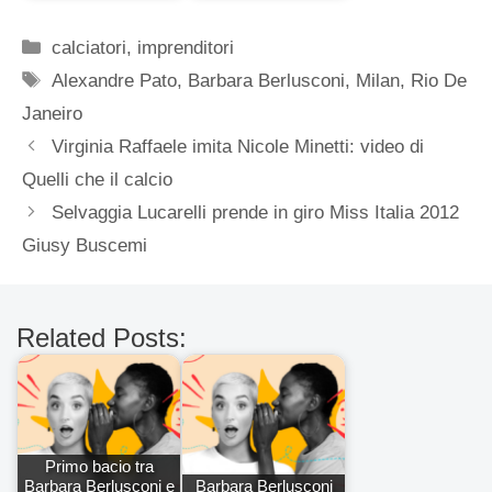
Categorie
calciatori
,
imprenditori
Tag
Alexandre Pato
,
Barbara Berlusconi
,
Milan
,
Rio De
Janeiro
Virginia Raffaele imita Nicole Minetti: video di
Quelli che il calcio
Selvaggia Lucarelli prende in giro Miss Italia 2012
Giusy Buscemi
Related Posts:
Primo bacio tra
Barbara Berlusconi e
Barbara Berlusconi