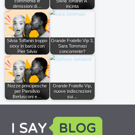
commenta le
Silvia Toffanin Ã¨
dimissioni di…
incinta
Silvia Toffanin troppo
Grande Fratello Vip 3,
sexy in barca con
Sara Tommasi
Pier Silvio
concorrente?
Nozze principesche
Grande Fratello Vip,
per Piersilvio
nuove indiscrezioni
Berlusconi e…
sui…