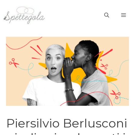
Vai
al
ME
contenuto
Piersilvio Berlusconi