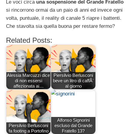
Le voci circa
una sospensione del Grande Fratello
si rincorrono ormai da un paio di anni ed invece ogni
volta, puntuale, il reality di canale 5 riapre i battenti.
Che stavolta sia quella buona per restare fermo?
Related Posts:
Alessia Marcuzzi dice
Piersilvio Berlusconi
di non essersi
beve un litro di caffÃ¨
affezionata ai…
al giorno
Alfonso Signorini
Piersilvio Berlusconi
escluso dal Grande
fa footing a Portofino
Fratello 13?