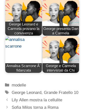
George Leonard e
Carmela provano la
George presenta Dan
convivenza
a Carmela
Annalisa Scarrone Ã¨
George e Carmela
fidanzata
intervistati da Chi
Categorie
modelle
Tag
George Leonard
,
Grande Fratello 10
Lily Allen mostra la cellulite
Sofia Milos torna a Roma