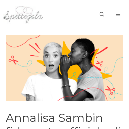
Vai
al
ME
contenuto
Annalisa Sambin