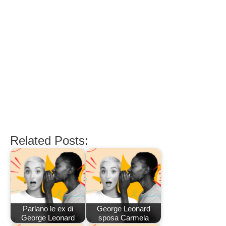
Related Posts:
Parlano le ex di
George Leonard
George Leonard
sposa Carmela