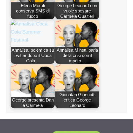
Elena Morali
George Leonard non
conserva SMS di
vuole sposare
fuoco
Carmela Gualtieri
Annalisa, polemica su
Annalisa Minetti parla
Twitter dopo il Coca
della crisi con il
Cola…
marito…
Gionatan Giannotti
George presenta Dan
critica George
a Carmela
Leonard