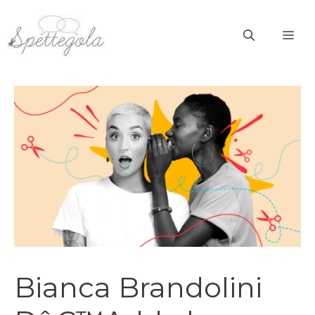
Vai
al
ME
contenuto
Bianca Brandolini