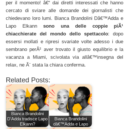
per il momento! â€“ dai diretti interessati che hanno
cercato di sviare alle domande dei giornalisti che
chiedevano loro lumi. Bianca Brandolini Dâ€™Adda e
Lapo Elkann
sono una delle coppie piÃ¹
chiacchierate del mondo dello spettacolo
: dopo
essersi mollati e ripresi svariate volte adesso i due
sembrano perÃ² aver trovato il giusto equilibrio e la
vacanza a Miami, scivolata via allâ€™insegna del
relax, ne Ã¨ stata la chiara conferma.
Related Posts:
Bianca Brandolini
D'Adda tradisce Lapo
Bianca Brandolini
Elkann?
dâ€™Adda e Lapo