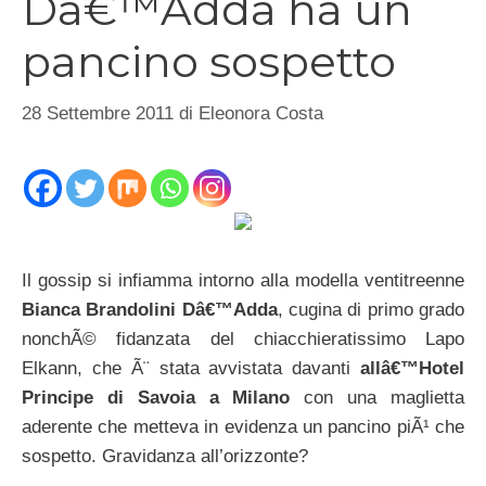
Dâ€™Adda ha un
pancino sospetto
28 Settembre 2011
di
Eleonora Costa
Il gossip si infiamma intorno alla modella ventitreenne
Bianca Brandolini Dâ€™Adda
, cugina di primo grado
nonchÃ© fidanzata del chiacchieratissimo Lapo
Elkann, che Ã¨ stata avvistata davanti
allâ€™Hotel
Principe di Savoia a Milano
con una maglietta
aderente che metteva in evidenza un pancino piÃ¹ che
sospetto. Gravidanza all’orizzonte?