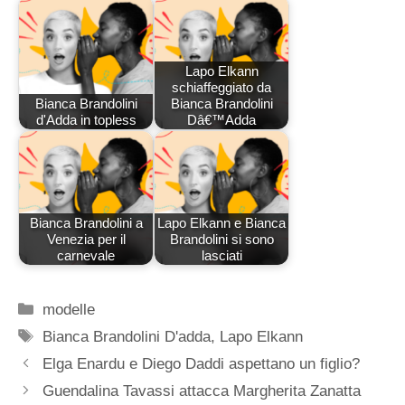
Lapo Elkann
schiaffeggiato da
Bianca Brandolini
Bianca Brandolini
d'Adda in topless
Dâ€™Adda
Bianca Brandolini a
Lapo Elkann e Bianca
Venezia per il
Brandolini si sono
carnevale
lasciati
Categorie
modelle
Tag
Bianca Brandolini D'adda
,
Lapo Elkann
Elga Enardu e Diego Daddi aspettano un figlio?
Guendalina Tavassi attacca Margherita Zanatta