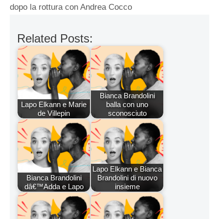
dopo la rottura con Andrea Cocco
Related Posts:
Bianca Brandolini
Lapo Elkann e Marie
balla con uno
de Villepin
sconosciuto
Lapo Elkann e Bianca
Bianca Brandolini
Brandolini di nuovo
dâ€™Adda e Lapo
insieme