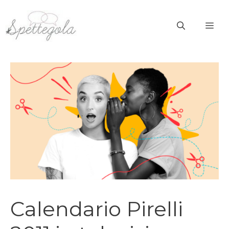
Vai
al
ME
contenuto
Calendario Pirelli