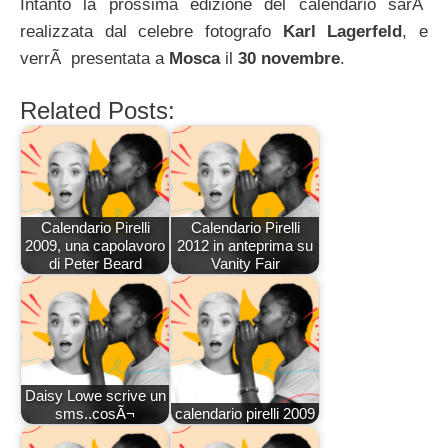
Intanto la prossima edizione del calendario sarÃ
realizzata dal celebre fotografo
Karl Lagerfeld
, e
verrÃ presentata a
Mosca
il
30 novembre
.
Related Posts:
Calendario Pirelli
Calendario Pirelli
2009, una capolavoro
2012 in anteprima su
di Peter Beard
Vanity Fair
Daisy Lowe scrive un
sms..cosÃ¬
calendario pirelli 2009