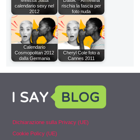
Melissa Satta
Dallâ€™Armellina
calendario sexy nel
rischia la fascia per
2012
foto nuda
Calendario
Cosmopolitan 2012
Cheryl Cole foto a
dalla Germania
Cannes 2011
Dichiarazione sulla Privacy (UE)
Cookie Policy (UE)