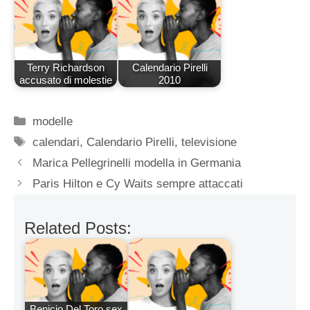
Terry Richardson
Calendario Pirelli
accusato di molestie
2010
Categorie
modelle
Tag
calendari
,
Calendario Pirelli
,
televisione
Marica Pellegrinelli modella in Germania
Paris Hilton e Cy Waits sempre attaccati
Related Posts:
Benicio Del Toro sex