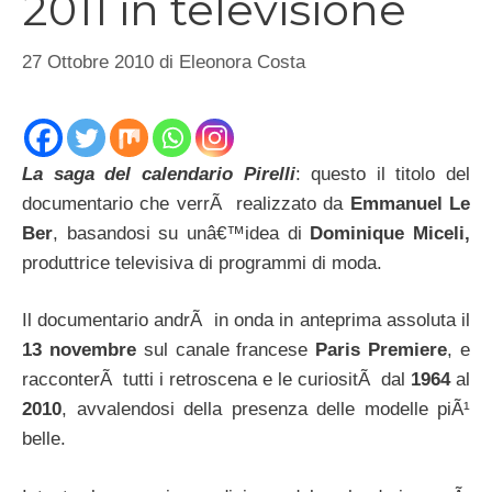
2011 in televisione
27 Ottobre 2010
di
Eleonora Costa
La saga del calendario Pirelli
: questo il titolo del
documentario che verrÃ realizzato da
Emmanuel Le
Ber
, basandosi su unâ€™idea di
Dominique Miceli,
produttrice televisiva di programmi di moda.
Il documentario andrÃ in onda in anteprima assoluta il
13 novembre
sul canale francese
Paris Premiere
, e
racconterÃ tutti i retroscena e le curiositÃ dal
1964
al
2010
, avvalendosi della presenza delle modelle piÃ¹
belle.