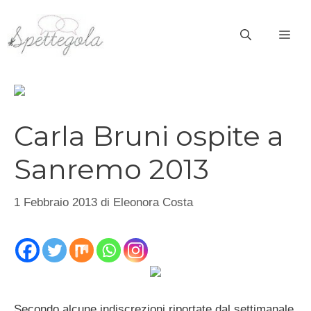
Vai
al
ME
contenuto
Carla Bruni ospite a
Sanremo 2013
1 Febbraio 2013
di
Eleonora Costa
Secondo alcune indiscrezioni riportate dal settimanale