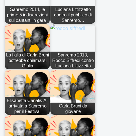
Sanremo 2014, le
Luciana Littizzetto
prime 5 indiscrezioni
contro il pubblico di
sui cantanti in gara
Sanremo…
La figlia di Carla Bruni
Sanremo 2013,
potrebbe chiamarsi
Rocco Siffredi contro
Giulia
Luciana Littizzetto
Elisabetta Canalis Ã¨
arrivata a Sanremo
Carla Bruni da
per il Festival
giovane