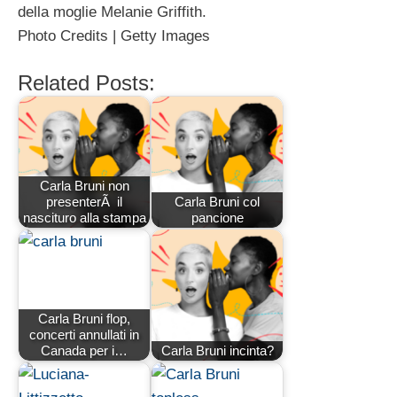
della moglie Melanie Griffith.
Photo Credits | Getty Images
Related Posts:
Carla Bruni non
presenterÃ il
Carla Bruni col
nascituro alla stampa
pancione
Carla Bruni flop,
concerti annullati in
Canada per i…
Carla Bruni incinta?