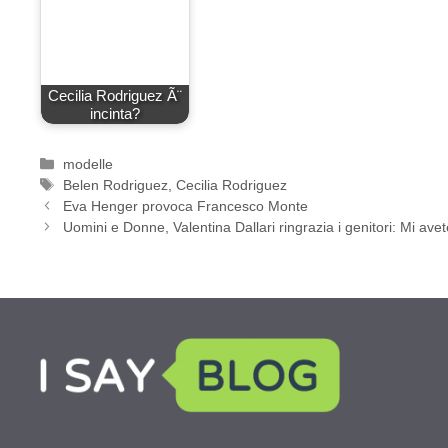
Cecilia Rodriguez Ã¨
incinta?
Categorie
modelle
Tag
Belen Rodriguez
,
Cecilia Rodriguez
Eva Henger provoca Francesco Monte
Uomini e Donne, Valentina Dallari ringrazia i genitori: Mi avete