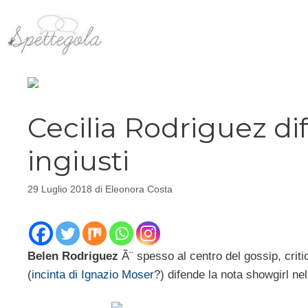
Vai
al
contenuto
Cecilia Rodriguez di
ingiusti
29 Luglio 2018
di
Eleonora Costa
Belen Rodriguez
Ã¨ spesso al centro del gossip, criti
(
incinta di Ignazio Moser?
) difende la nota showgirl nel