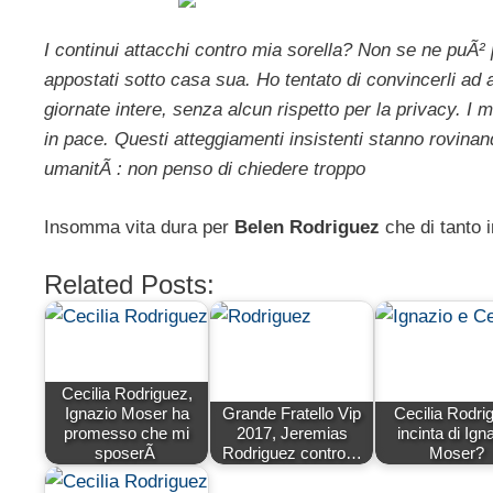
I continui attacchi contro mia sorella? Non se ne puÃ² 
appostati sotto casa sua. Ho tentato di convincerli ad
giornate intere, senza alcun rispetto per la privacy. I mi
in pace. Questi atteggiamenti insistenti stanno rovinand
umanitÃ : non penso di chiedere troppo
Insomma vita dura per
Belen Rodriguez
che di tanto 
Related Posts:
Cecilia Rodriguez,
Ignazio Moser ha
Grande Fratello Vip
Cecilia Rodri
promesso che mi
2017, Jeremias
incinta di Ign
sposerÃ
Rodriguez contro…
Moser?