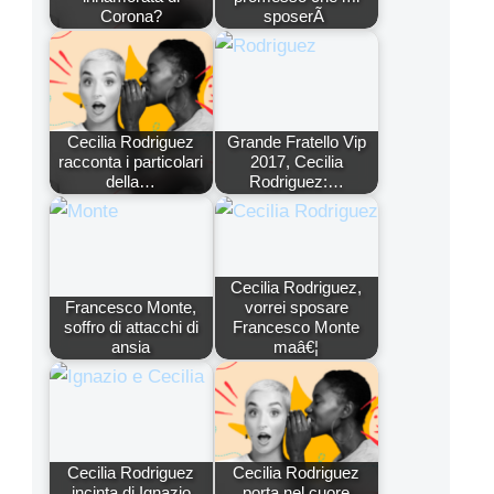
Corona?
sposerÃ
Cecilia Rodriguez
Grande Fratello Vip
racconta i particolari
2017, Cecilia
della…
Rodriguez:…
Cecilia Rodriguez,
Francesco Monte,
vorrei sposare
soffro di attacchi di
Francesco Monte
ansia
maâ€¦
Cecilia Rodriguez
Cecilia Rodriguez
incinta di Ignazio
porta nel cuore