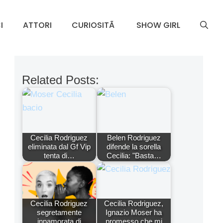
I
ATTORI
CURIOSITÃ
SHOW GIRL
Related Posts:
Cecilia Rodriguez
Belen Rodriguez
eliminata dal Gf Vip
difende la sorella
tenta di…
Cecilia: "Basta…
Cecilia Rodriguez
Cecilia Rodriguez,
segretamente
Ignazio Moser ha
innamorata di
promesso che mi