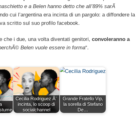
 maschietto e a Belen hanno detto che all’89% sarÃ
ndo cui l’argentina era incinta di un pargolo: a diffondere la
va scritto sul suo profilo facebook.
che i due, una volta diventati genitori,
convoleranno a
 perchÃ© Belen vuole essere in forma
“.
Cecilia Rodriguez Ã¨
Grande Fratello Vip,
a
incinta, lo scoop di
la sorella di Stefano
ostume
socialchannel
De…