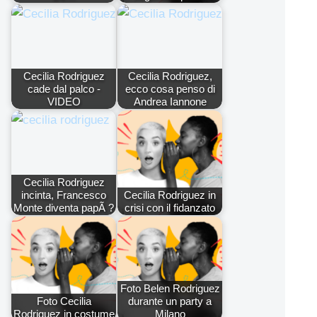
Cecilia Rodriguez
Cecilia Rodriguez,
cade dal palco -
ecco cosa penso di
VIDEO
Andrea Iannone
Cecilia Rodriguez
incinta, Francesco
Cecilia Rodriguez in
Monte diventa papÃ ?
crisi con il fidanzato
Foto Belen Rodriguez
Foto Cecilia
durante un party a
Rodriguez in costume
Milano