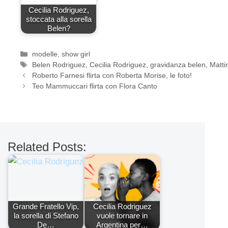
Cecilia Rodriguez,
stoccata alla sorella
Belen?
Categorie
modelle
,
show girl
Tag
Belen Rodriguez
,
Cecilia Rodriguez
,
gravidanza belen
,
Matti
Roberto Farnesi flirta con Roberta Morise, le foto!
Teo Mammuccari flirta con Flora Canto
Related Posts:
Grande Fratello Vip,
Cecilia Rodriguez
la sorella di Stefano
vuole tornare in
De…
Argentina per…