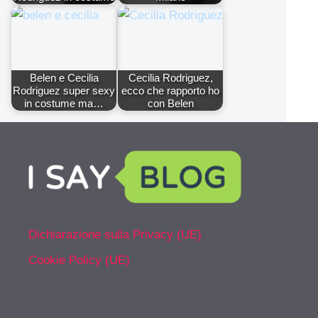
Belen e Cecilia
Cecilia Rodriguez,
Rodriguez super sexy
ecco che rapporto ho
in costume ma…
con Belen
Dichiarazione sulla Privacy (UE)
Cookie Policy (UE)