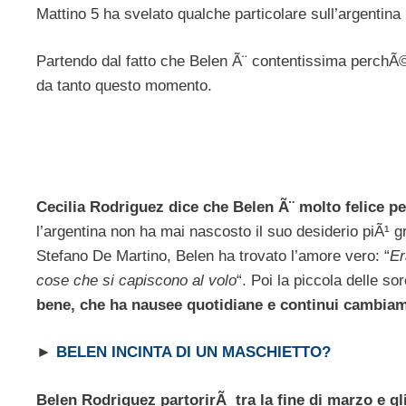
Mattino 5 ha svelato qualche particolare sull’argentina 
Partendo dal fatto che Belen Ã¨ contentissima perchÃ© 
da tanto questo momento.
Cecilia Rodriguez dice che Belen Ã¨ molto felice p
l’argentina non ha mai nascosto il suo desiderio piÃ¹ 
Stefano De Martino, Belen ha trovato l’amore vero: “
Er
cose che si capiscono al volo
“. Poi la piccola delle s
bene, che ha nausee quotidiane e continui cambiame
►
BELEN INCINTA DI UN MASCHIETTO?
Belen Rodriguez partorirÃ tra la fine di marzo e gli 