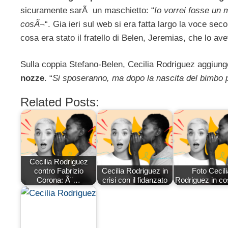
sicuramente sarÃ un maschietto: “
Io vorrei fosse un
cosÃ¬
“. Gia ieri sul web si era fatta largo la voce seco
cosa era stato il fratello di Belen, Jeremias, che lo ave
Sulla coppia Stefano-Belen, Cecilia Rodriguez aggiunge 
nozze
. “
Si sposeranno, ma dopo la nascita del bimbo
Related Posts:
Cecilia Rodriguez
contro Fabrizio
Cecilia Rodriguez in
Foto Cecili
Corona: Ã¨…
crisi con il fidanzato
Rodriguez in c