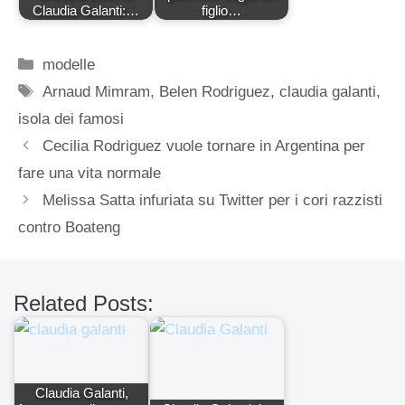
Claudia Galanti:…
figlio…
Categorie
modelle
Tag
Arnaud Mimram
,
Belen Rodriguez
,
claudia galanti
,
isola dei famosi
Cecilia Rodriguez vuole tornare in Argentina per
fare una vita normale
Melissa Satta infuriata su Twitter per i cori razzisti
contro Boateng
Related Posts:
Claudia Galanti,