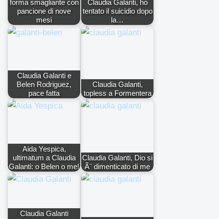
forma smagliante con
Claudia Galanti, ho
pancione di nove
tentato il suicidio dopo
mesi
la…
Claudia Galanti e
Belen Rodriguez,
Claudia Galanti,
pace fatta
topless a Formentera
Aida Yespica,
ultimatum a Claudia
Claudia Galanti, Dio si
Galanti: o Belen o me!
Ã¨ dimenticato di me
Claudia Galanti