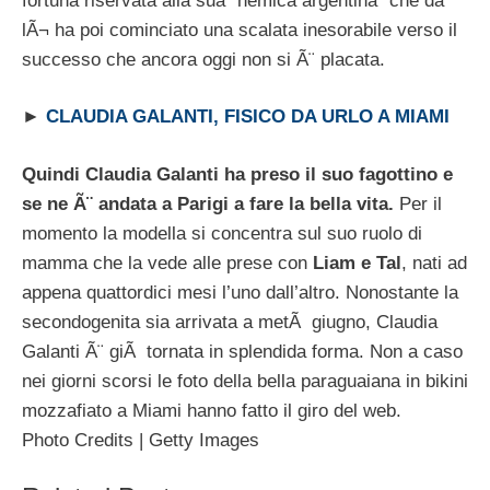
fortuna riservata alla sua “nemica argentina” che da
lÃ¬ ha poi cominciato una scalata inesorabile verso il
successo che ancora oggi non si Ã¨ placata.
►
CLAUDIA GALANTI, FISICO DA URLO A MIAMI
Quindi Claudia Galanti ha preso il suo fagottino e
se ne Ã¨ andata a Parigi a fare la bella vita.
Per il
momento la modella si concentra sul suo ruolo di
mamma che la vede alle prese con
Liam e Tal
, nati ad
appena quattordici mesi l’uno dall’altro. Nonostante la
secondogenita sia arrivata a metÃ giugno, Claudia
Galanti Ã¨ giÃ tornata in splendida forma. Non a caso
nei giorni scorsi le foto della bella paraguaiana in bikini
mozzafiato a Miami hanno fatto il giro del web.
Photo Credits | Getty Images