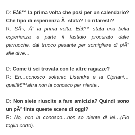
D:
Eâ€™ la prima volta che posi per un calendario?
Che tipo di esperienza Ã¨ stata? Lo rifaresti?
R:
SÃ¬, Ã¨ la prima volta. Eâ€™ stata una bella
esperienza a parte il fastidio procurato dalle
parrucche, dal trucco pesante per somigliare di piÃ¹
alle dive…
D:
Come ti sei trovata con le altre ragazze?
R:
Eh…conosco soltanto Lisandra e la Cipriani…
quellâ€™altra non la conosco per niente..
D:
Non siete riuscite a fare amicizia? Quindi sono
un pÃ² finte queste scene di oggi?
R:
No, non la conosco…non so niente di lei…(Flo
taglia corto).