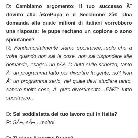
D:
Cambiamo argomento: il tuo successo Ã¨
dovuto alla â€œPupa e il Secchione 2â€. Una
domanda alla quale milioni di italiani vorrebbero
una risposta: le pupe recitano un copione o sono
spontanee?
R:
Fondamentalmente siamo spontanee…solo che a
volte quando non sai le cose, non sai rispondere alle
domande, esageri un pÃ², la butti sullo scherzo, tanto
Ã¨ un programma fatto per divertire la gente, no? Non
Ã¨ un programma serio, nel quale devi studiare tanto,
sapere molte cose, Ã¨ puro divertimento…Eâ€™ tutto
spontaneo…
D:
Sei soddisfatta del tuo lavoro qui in Italia?
R:
SÃ¬, sÃ¬…molto!