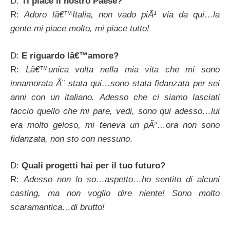
D:
Ti piace il nostro Paese?
R:
Adoro lâ€™Italia, non vado piÃ¹ via da qui…la
gente mi piace molto, mi piace tutto!
D:
E riguardo lâ€™amore?
R:
Lâ€™unica volta nella mia vita che mi sono
innamorata Ã¨ stata qui…sono stata fidanzata per sei
anni con un italiano. Adesso che ci siamo lasciati
faccio quello che mi pare, vedi, sono qui adesso…lui
era molto geloso, mi teneva un pÃ²…ora non sono
fidanzata, non sto con nessuno
.
D:
Quali progetti hai per il tuo futuro?
R:
Adesso non lo so…aspetto…ho sentito di alcuni
casting, ma non voglio dire niente! Sono molto
scaramantica…di brutto!