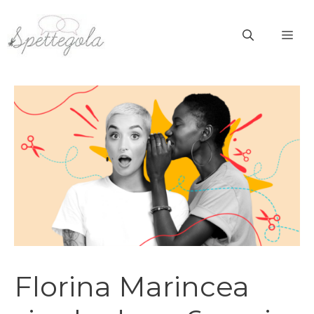
Vai
al
ME
contenuto
Florina Marincea