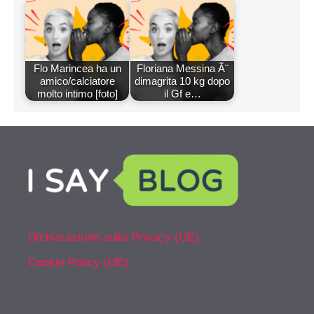
Flo Marincea ha un
Floriana Messina Ã¨
amico/calciatore
dimagrita 10 kg dopo
molto intimo [foto]
il Gf e…
Dichiarazione sulla Privacy (UE)
Cookie Policy (UE)