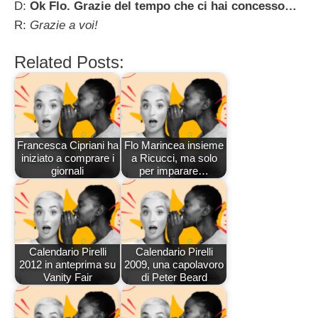
D:
Ok Flo. Grazie del tempo che ci hai concesso…
R:
Grazie a voi!
Related Posts:
Francesca Cipriani ha
Flo Marincea insieme
iniziato a comprare i
a Ricucci, ma solo
giornali
per imparare…
Calendario Pirelli
Calendario Pirelli
2012 in anteprima su
2009, una capolavoro
Vanity Fair
di Peter Beard