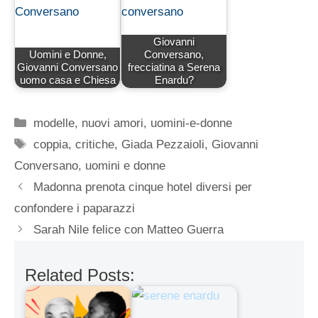
Giovanni
Uomini e Donne,
Conversano,
Giovanni Conversano
frecciatina a Serena
uomo casa e Chiesa
Enardu?
Categorie
modelle
,
nuovi amori
,
uomini-e-donne
Tag
coppia
,
critiche
,
Giada Pezzaioli
,
Giovanni
Conversano
,
uomini e donne
Madonna prenota cinque hotel diversi per
confondere i paparazzi
Sarah Nile felice con Matteo Guerra
Related Posts: