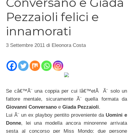
Conversano e Giada
Pezzaioli felici e
innamorati
3 Settembre 2011
di
Eleonora Costa
Se câ€™Ã¨ una coppia per cui lâ€™etÃ Ã¨ solo un
fattore mentale, sicuramente Ã¨ quella formata da
Giovanni Conversano
e
Giada Pezzaioli
.
Lui Ã¨ un ex playboy pentito proveniente da
Uomini e
Donne
, lei una modella ancora minorenne arrivata
sesta al concorso per Miss Mondo: due persone