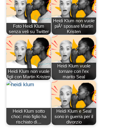
Heidi Klum non vuole
Foto Heidi Klum
piÃ¹ sposare Martin
senza veli su Twitter
Kristen
Heidi Klum vuole
Heidi Klum non vuole
tornare con l'ex
figli con Martin Kristen
marito Seal
Heidi Klum sotto
Heidi Klum e Seal
choc: mio figlio ha
sono in guerra per il
rischiato di…
divorzio