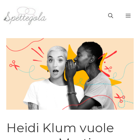
Vai
al
ME
contenuto
Heidi Klum vuole