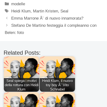
Categorie
modelle
Tag
Heidi Klum
,
Martin Kristen
,
Seal
Emma Marrone Ã¨ di nuovo innamorata?
Stefano De Martino festeggia il compleanno con
Belen: foto
Related Posts:
Seal spiega i motivi
Heidi Klum, il nuovo
della rottura con Heidi
toy boy Ã¨ Vito
Klum
Schnabel