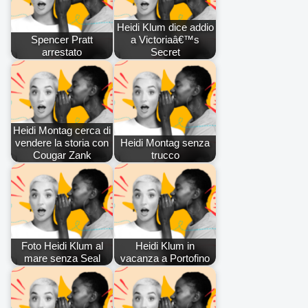
Heidi Klum dice addio
Spencer Pratt
a Victoriaâ€™s
arrestato
Secret
Heidi Montag cerca di
vendere la storia con
Heidi Montag senza
Cougar Zank
trucco
Foto Heidi Klum al
Heidi Klum in
mare senza Seal
vacanza a Portofino