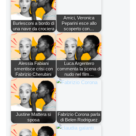
Amici, Veronica
Burlesconi a bordo di
Peparini esce allo
una nave da crociera
scoperto con…
Alessia Fabiani
Luca Argentero
smentisce crisi con
commenta la scena di
Fabrizio Cherubini
nudo nel film…
Justine Mattera si
Fabrizio Corona parla
sposa
di Belen Rodriguez