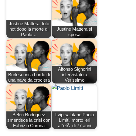
Justine Mattera, foto
hot dopo la morte di
Justine Mattera si
Paolo…
sposa
Alfonso Signorini
Burlesconi a bordo di
intervistato a
una nave da crociera
Verissimo
Belen Rodriguez
I vip salutano Paolo
smentisce la crisi con
Limiti, morto ieri
Fabrizio Corona
all'etÃ di 77 anni