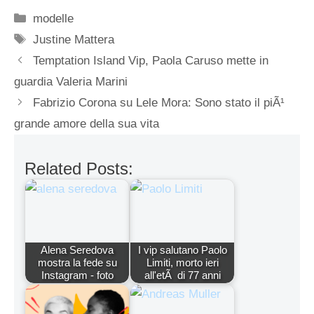
Categorie
modelle
Tag
Justine Mattera
Temptation Island Vip, Paola Caruso mette in
guardia Valeria Marini
Fabrizio Corona su Lele Mora: Sono stato il piÃ¹
grande amore della sua vita
Related Posts:
Alena Seredova
I vip salutano Paolo
mostra la fede su
Limiti, morto ieri
Instagram - foto
all'etÃ di 77 anni