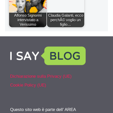
Alfonso Signorini
Claudia Galanti, ecco
intervistato a
perchÃ© voglio un
Verissimo
figlio…
Dichiarazione sulla Privacy (UE)
Cookie Policy (UE)
Questo sito web è parte dell’ AREA