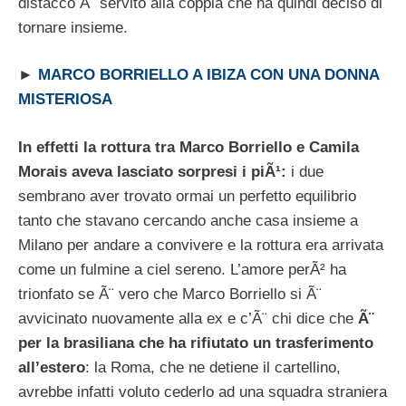
distacco Ã¨ servito alla coppia che ha quindi deciso di
tornare insieme.
►
MARCO BORRIELLO A IBIZA CON UNA DONNA
MISTERIOSA
In effetti la rottura tra Marco Borriello e Camila
Morais aveva lasciato sorpresi i piÃ¹:
i due
sembrano aver trovato ormai un perfetto equilibrio
tanto che stavano cercando anche casa insieme a
Milano per andare a convivere e la rottura era arrivata
come un fulmine a ciel sereno. L’amore perÃ² ha
trionfato se Ã¨ vero che Marco Borriello si Ã¨
avvicinato nuovamente alla ex e c’Ã¨ chi dice che
Ã¨
per la brasiliana che ha rifiutato un trasferimento
all’estero
: la Roma, che ne detiene il cartellino,
avrebbe infatti voluto cederlo ad una squadra straniera