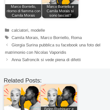
Marco Borriello,
Marco Borriello e
ritorno di fiamma con
Camila Morais si
Camila Morais
sono lasciati?
Categorie
calciatori
,
modelle
Tag
Camila Morais
,
Marco Borriello
,
Roma
Giorgia Surina pubblica su facebook una foto del
matrimonio con Nicolas Vaporidis
Anna Safroncik si vede piena di difetti
Related Posts:
Belen Rodriguez e