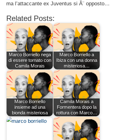
ma l’attaccante ex Juventus si Ã¨ opposto…
Related Posts:
Marco Borriello nega
Marco Borriello a
di essere tornato con
Ibiza con una donna
Camila Morais
misteriosa…
Marco Borriello
Camila Morais a
insieme ad una
Formentera dopo la
bionda misteriosa
rottura con Marco…