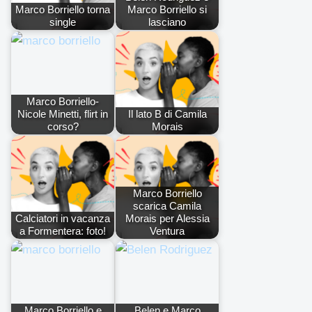
Marco Borriello torna
Marco Borriello si
single
lasciano
Marco Borriello-
Nicole Minetti, flirt in
Il lato B di Camila
corso?
Morais
Marco Borriello
scarica Camila
Calciatori in vacanza
Morais per Alessia
a Formentera: foto!
Ventura
Marco Borriello e
Belen e Marco