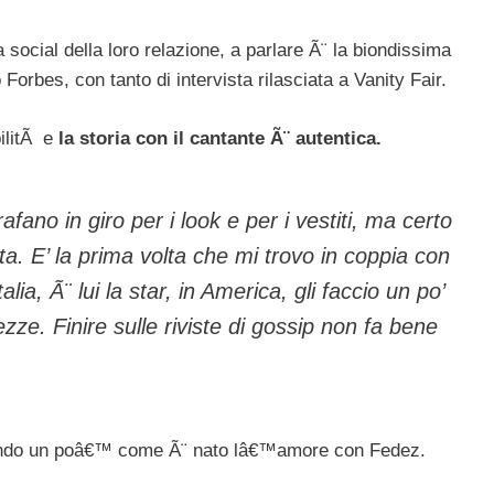
 social della loro relazione, a parlare Ã¨ la biondissima
Forbes, con tanto di intervista rilasciata a Vanity Fair.
bilitÃ e
la storia con il cantante Ã¨ autentica.
fano in giro per i look e per i vestiti, ma certo
ta. E’ la prima volta che mi trovo in coppia con
alia, Ã¨ lui la star, in America, gli faccio un po’
zze. Finire sulle riviste di gossip non fa bene
ntando un poâ€™ come Ã¨ nato lâ€™amore con Fedez.