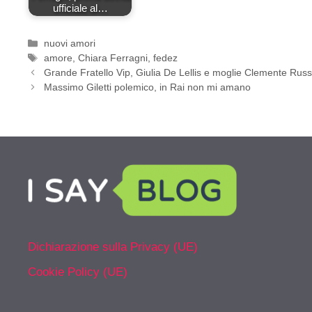
ufficiale al…
Categorie
nuovi amori
Tag
amore
,
Chiara Ferragni
,
fedez
Grande Fratello Vip, Giulia De Lellis e moglie Clemente Russ
Massimo Giletti polemico, in Rai non mi amano
Dichiarazione sulla Privacy (UE)
Cookie Policy (UE)