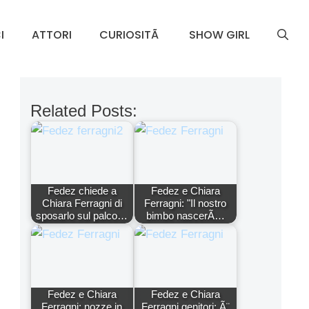
I
ATTORI
CURIOSITÃ
SHOW GIRL
Related Posts:
Fedez chiede a
Fedez e Chiara
Chiara Ferragni di
Ferragni: "Il nostro
sposarlo sul palco…
bimbo nascerÃ…
Fedez e Chiara
Fedez e Chiara
Ferragni: nozze in
Ferragni genitori: Ã¨