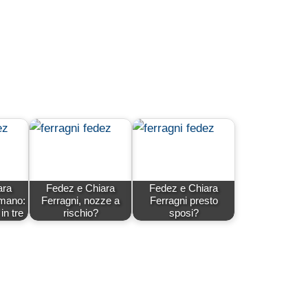
ara
Fedez e Chiara
Fedez e Chiara
rmano:
Ferragni, nozze a
Ferragni presto
in tre
rischio?
sposi?