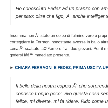
Ho conosciuto Fedez ad un pranzo con amic
pensato: oltre che figo, Ã¨ anche intellige
Insomma non Ã¨ stato un colpo di fulmine vero e propr
corteggiare la Ferragni nonostante avesse in ballo altr
cena Ã¨ scattato lâ€™amore fra i due giovani. Per il mo
godersi lâ€™immediato presente.
►
CHIARA FERRAGNI E FEDEZ, PRIMA USCITA UF
Il bello della nostra coppia Ã¨ che sorpre
conosco troppo poco: vivo questa cosa sen
felice, mi diverte, mi fa ridere. Rido come 