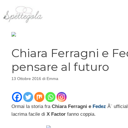
Vai
al
contenuto
Chiara Ferragni e Fe
pensare al futuro
13 Ottobre 2016
di
Emma
Ormai la storia fra
Chiara Ferragni e
Fedez
Ã¨ ufficia
lacrima facile di
X Factor
fanno coppia.