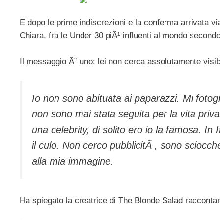
E dopo le prime indiscrezioni e la conferma arrivata via
Chiara, fra le Under 30 piÃ¹ influenti al mondo secondo 
Il messaggio Ã¨ uno: lei non cerca assolutamente visi
Io non sono abituata ai paparazzi. Mi fotogra
non sono mai stata seguita per la vita priva
una celebrity, di solito ero io la famosa. In It
il culo. Non cerco pubblicitÃ , sono sciocche
alla mia immagine.
Ha spiegato la creatrice di The Blonde Salad racco