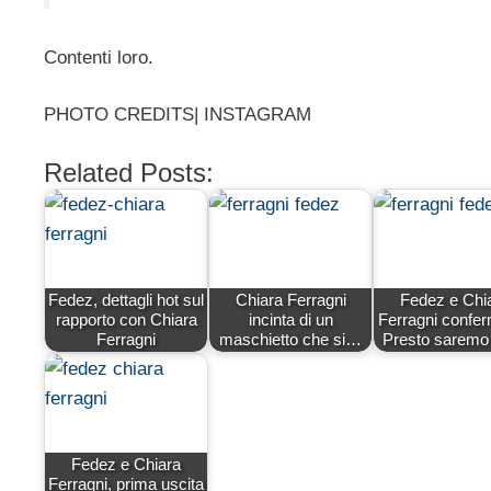
Contenti loro.
PHOTO CREDITS| INSTAGRAM
Related Posts:
Fedez, dettagli hot sul
Chiara Ferragni
Fedez e Chi
rapporto con Chiara
incinta di un
Ferragni confe
Ferragni
maschietto che si…
Presto saremo 
Fedez e Chiara
Ferragni, prima uscita