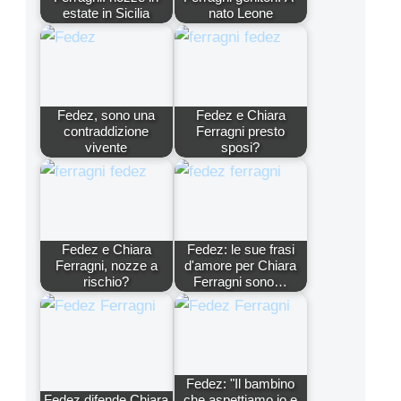
estate in Sicilia
nato Leone
Fedez, sono una
Fedez e Chiara
contraddizione
Ferragni presto
vivente
sposi?
Fedez e Chiara
Fedez: le sue frasi
Ferragni, nozze a
d'amore per Chiara
rischio?
Ferragni sono…
Fedez: "Il bambino
Fedez difende Chiara
che aspettiamo io e