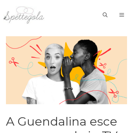
Vai
al
ME
contenuto
A Guendalina esce