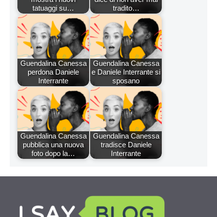
tatuaggi su…
tradito…
Guendalina Canessa
Guendalina Canessa
perdona Daniele
e Daniele Interrante si
Interrante
sposano
Guendalina Canessa
Guendalina Canessa
pubblica una nuova
tradisce Daniele
foto dopo la…
Interrante