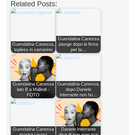
Related Posts:
Guendalina Canessa
Guendalina Canessa,
piange dopo la firma
topless in camerino
per la…
Guendalina Canessa
Guendalina Canessa,
lato B a Malindi -
dopo Daniele
FOTO
Interrante non ho…
Guendalina Canessa
Daniele Interrante
mostra i nuovi
dice di non aver mai