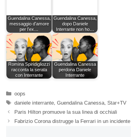
Guendalina Canessa,
Guendalina Canessa,
messaggio d'amore
dopo Daniele
per l'ex…
Interrante non ho…
Romina Spiridigliozzi
Guendalina Canessa
racconta la serata
perdona Daniele
con Interrante
Interrante
Categorie
oops
Tag
daniele interrante
,
Guendalina Canessa
,
Star+TV
Paris Hilton promuove la sua linea di occhiali
Fabrizio Corona distrugge la Ferrari in un incidente