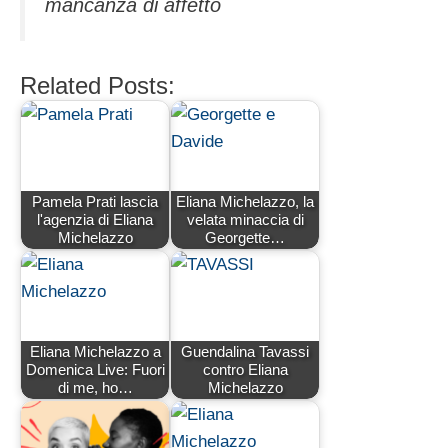
mancanza di affetto
Related Posts:
Pamela Prati lascia
Eliana Michelazzo, la
l'agenzia di Eliana
velata minaccia di
Michelazzo
Georgette…
Eliana Michelazzo a
Guendalina Tavassi
Domenica Live: Fuori
contro Eliana
di me, ho…
Michelazzo