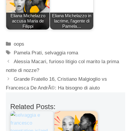
Eliana Michelazzo
Eliana Michelazzo in
accusa Maria de
lacrime, l'agente di
Filippi
Pamela…
Categorie
oops
Tag
Pamela Prati
,
selvaggia roma
Alessia Macari, furioso litigio col marito la prima
notte di nozze?
Grande Fratello 16, Cristiano Malgioglio vs
Francesca De AndrÃ©: Ha bisogno di aiuto
Related Posts: