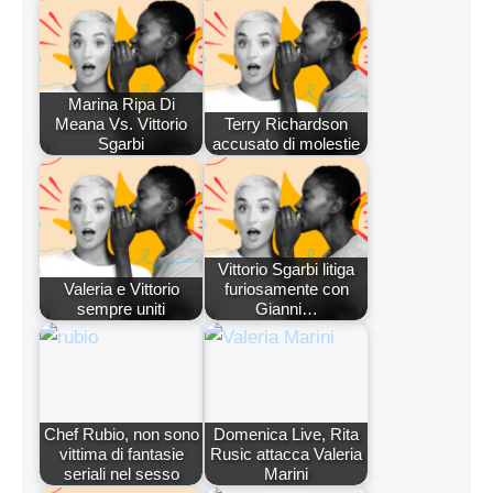
Marina Ripa Di
Meana Vs. Vittorio
Terry Richardson
Sgarbi
accusato di molestie
Vittorio Sgarbi litiga
Valeria e Vittorio
furiosamente con
sempre uniti
Gianni…
Chef Rubio, non sono
Domenica Live, Rita
vittima di fantasie
Rusic attacca Valeria
seriali nel sesso
Marini