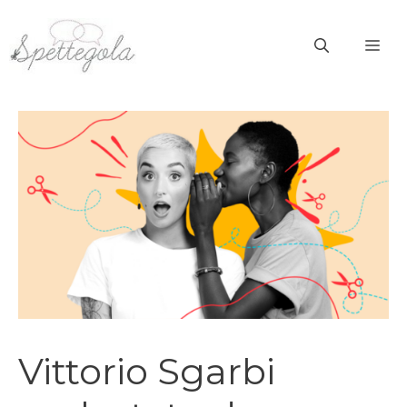
Vai
al
ME
contenuto
Vittorio Sgarbi