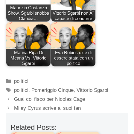
Maurizio Costanzo
Show, Sgarbi snobba
Vittorio Sgarbi non Ã¨
Claudia…
capace di condurre
Marina Ripa Di
Eva Robins dice di
Meana Vs. Vittorio
essere stata con un
Sgarbi
politico
Categorie
politici
Tag
politici
,
Pomeriggio Cinque
,
Vittorio Sgarbi
Guai col fisco per Nicolas Cage
Miley Cyrus scrive ai suoi fan
Related Posts: