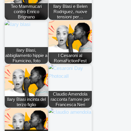
Teo Mammucari
Ilary Blasi e Belen
contro Enrico
Rodriguez, nuove
Brignano
tensioni per…
Ilary Blasi,
abbigliamento hippie a
I Cesaroni al
Fiumicino, foto
RomaFictionFest
Claudio Amendola
Ilary Blasi incinta del
racconta l'amore per
terzo figlio
Francesca Neri