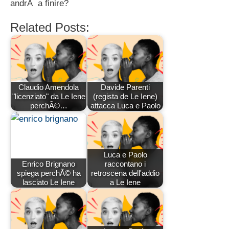
andrÃ a finire?
Related Posts:
Claudio Amendola
Davide Parenti
"licenziato" da Le Iene
(regista de Le Iene)
perchÃ©…
attacca Luca e Paolo
Luca e Paolo
Enrico Brignano
raccontano i
spiega perchÃ© ha
retroscena dell'addio
lasciato Le Iene
a Le Iene