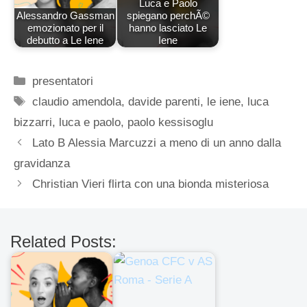
Luca e Paolo
Alessandro Gassman
spiegano perchÃ©
emozionato per il
hanno lasciato Le
debutto a Le Iene
Iene
Categorie
presentatori
Tag
claudio amendola
,
davide parenti
,
le iene
,
luca
bizzarri
,
luca e paolo
,
paolo kessisoglu
Lato B Alessia Marcuzzi a meno di un anno dalla
gravidanza
Christian Vieri flirta con una bionda misteriosa
Related Posts: