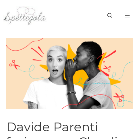
Vai
al
ME
contenuto
Davide Parenti