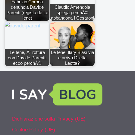
Fabrizio Corona
denuncia Davide
Claudio Amendola
Parenti (regista de Le
spiega perchÃ©
Iene)
abbandona I Cesaroni
Le Iene, Ã¨ rottura
Le Iene, Ilary Blasi via
con Davide Parenti,
e arriva Diletta
ecco perchÃ©
Leotta?
Dichiarazione sulla Privacy (UE)
Cookie Policy (UE)