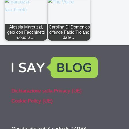
Alessia Marcuzzi,
Carolina Di Domenico
gelo con Facchinetti
difende Fabio Troiano
dopo la…
dalle…
Dichiarazione sulla Privacy (UE)
Cookie Policy (UE)
Questo sito web è parte dell’ AREA