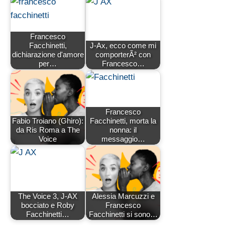
Francesco
Facchinetti,
J-Ax, ecco come mi
dichiarazione d'amore
comporterÃ² con
per…
Francesco…
Francesco
Fabio Troiano (Ghiro):
Facchinetti, morta la
da Ris Roma a The
nonna: il
Voice
messaggio…
The Voice 3, J-AX
Alessia Marcuzzi e
bocciato e Roby
Francesco
Facchinetti…
Facchinetti si sono…