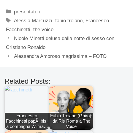
Categorie
presentatori
Tag
Alessia Marcuzzi
,
fabio troiano
,
Francesco
Facchinetti
,
the voice
Nicole Minetti delusa dalla notte di sesso con
Cristiano Ronaldo
Alessandra Amoroso magrissima – FOTO
Related Posts:
Francesco
Fabio Troiano (Ghiro):
Facchinetti papÃ bis,
da Ris Roma a The
la compagna Wilma…
Voice