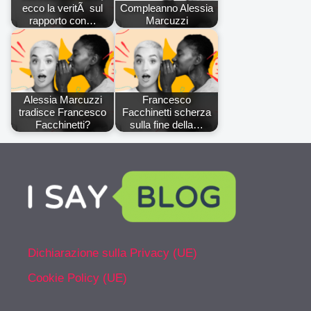
ecco la veritÃ sul
Compleanno Alessia
rapporto con…
Marcuzzi
Alessia Marcuzzi
Francesco
tradisce Francesco
Facchinetti scherza
Facchinetti?
sulla fine della…
Dichiarazione sulla Privacy (UE)
Cookie Policy (UE)