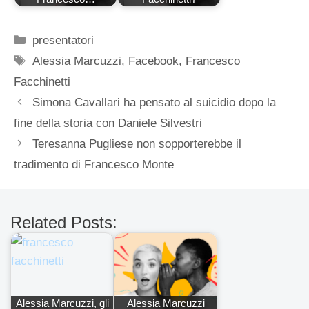
Categorie
presentatori
Tag
Alessia Marcuzzi
,
Facebook
,
Francesco
Facchinetti
Simona Cavallari ha pensato al suicidio dopo la
fine della storia con Daniele Silvestri
Teresanna Pugliese non sopporterebbe il
tradimento di Francesco Monte
Related Posts:
Alessia Marcuzzi, gli
Alessia Marcuzzi