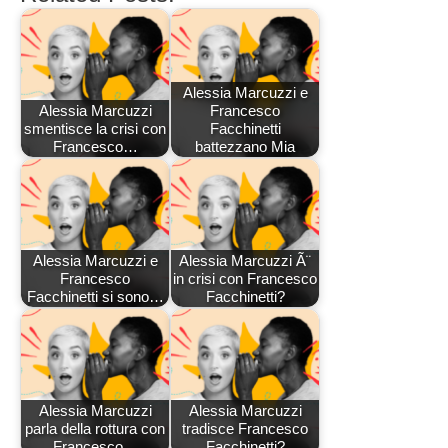
Alessia Marcuzzi e
Alessia Marcuzzi
Francesco
smentisce la crisi con
Facchinetti
Francesco…
battezzano Mia
Alessia Marcuzzi e
Alessia Marcuzzi Ã¨
Francesco
in crisi con Francesco
Facchinetti si sono…
Facchinetti?
Alessia Marcuzzi
Alessia Marcuzzi
parla della rottura con
tradisce Francesco
Francesco…
Facchinetti?