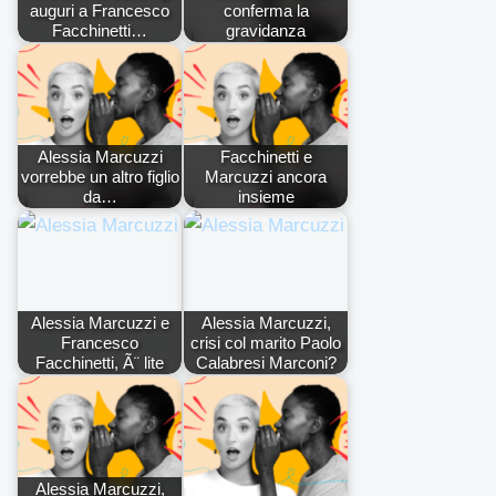
auguri a Francesco
conferma la
Facchinetti…
gravidanza
Alessia Marcuzzi
Facchinetti e
vorrebbe un altro figlio
Marcuzzi ancora
da…
insieme
Alessia Marcuzzi e
Alessia Marcuzzi,
Francesco
crisi col marito Paolo
Facchinetti, Ã¨ lite
Calabresi Marconi?
Alessia Marcuzzi,