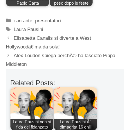
Paolo Carta
peso dopo le feste
Categorie
cantante
,
presentatori
Tag
Laura Pausini
Elisabetta Canalis si diverte a West
Hollywoodâ€¦ma da sola!
Alex Loudon spiega perchÃ© ha lasciato Pippa
Middleton
Related Posts:
Laura Pausini non si
Laura Pausini Ã¨
fida del fidanzato
dimagrita 16 chili