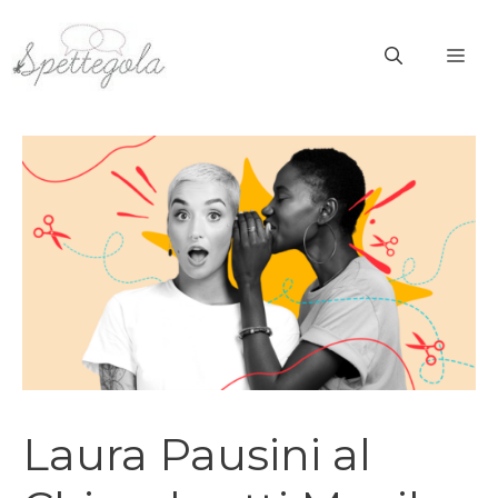
Vai
al
ME
contenuto
Laura Pausini al