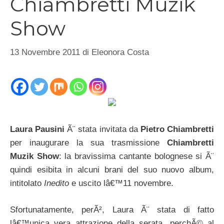
Chiambretti Muzik
Show
13 Novembre 2011
di
Eleonora Costa
Laura Pausini
Ã¨ stata invitata da
Pietro Chiambretti
per inaugurare la sua trasmissione
Chiambretti
Muzik Show
: la bravissima cantante bolognese si Ã¨
quindi esibita in alcuni brani del suo nuovo album,
intitolato
Inedito
e uscito lâ€™11 novembre.
Sfortunatamente, perÃ², Laura Ã¨ stata di fatto
lâ€™unica vera attrazione della serata, perchÃ© al