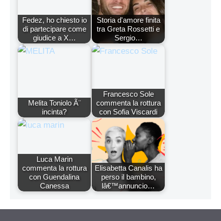
Fedez, ho chiesto io
Storia d'amore finita
di partecipare come
tra Greta Rossetti e
giudice a X…
Sergio…
Francesco Sole
Melita Toniolo Ã¨
commenta la rottura
incinta?
con Sofia Viscardi
Luca Marin
commenta la rottura
Elisabetta Canalis ha
con Guendalina
perso il bambino,
Canessa
lâ€™annuncio…