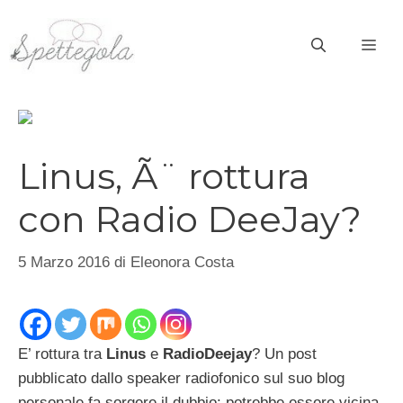
Vai
al
ME
contenuto
Linus, Ã¨ rottura
con Radio DeeJay?
5 Marzo 2016
di
Eleonora Costa
E’ rottura tra
Linus
e
RadioDeejay
? Un post
pubblicato dallo speaker radiofonico sul suo blog
personale fa sorgere il dubbio: potrebbe essere vicina