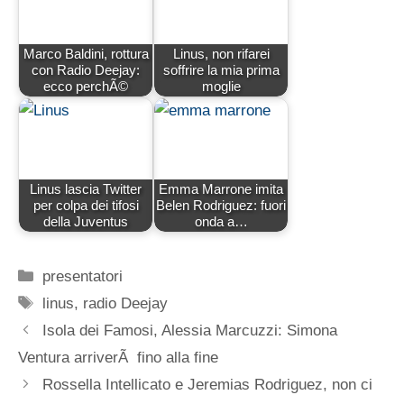
Marco Baldini, rottura
Linus, non rifarei
con Radio Deejay:
soffrire la mia prima
ecco perchÃ©
moglie
Linus lascia Twitter
Emma Marrone imita
per colpa dei tifosi
Belen Rodriguez: fuori
della Juventus
onda a…
Categorie
presentatori
Tag
linus
,
radio Deejay
Isola dei Famosi, Alessia Marcuzzi: Simona
Ventura arriverÃ fino alla fine
Rossella Intellicato e Jeremias Rodriguez, non ci