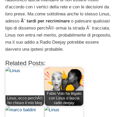
d’accordo con i vertici della rete e con le decisioni da
loro prese. Ma come sottolinea anche lo stesso Linus,
adesso
Ã¨ tardi per recriminare
o palesare qualsiasi
tipo di dissenso perchÃ© ormai la strada Ã¨ tracciata.
Linus non entra nel merito, probabilmente di proposito,
ma il suo addio a Radio Deejay potrebbe essere
davvero una ipotesi probabile.
Related Posts:
Fabio Volo ha litigato
Linus, ecco perchÃ©
con Linus e lascia
ho chiuso il mio blog
radio deejay