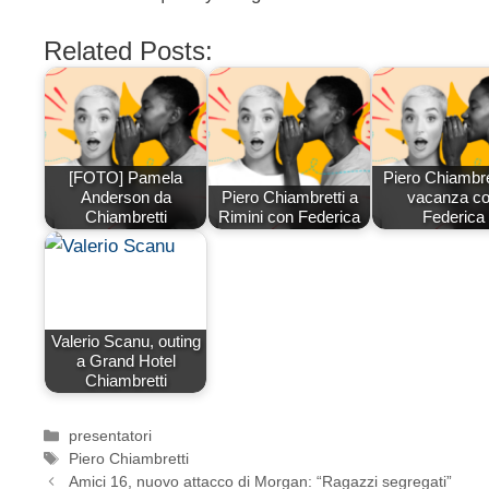
Related Posts:
[FOTO] Pamela
Piero Chiambret
Anderson da
Piero Chiambretti a
vacanza c
Chiambretti
Rimini con Federica
Federica
Valerio Scanu, outing
a Grand Hotel
Chiambretti
Categorie
presentatori
Tag
Piero Chiambretti
Amici 16, nuovo attacco di Morgan: “Ragazzi segregati”