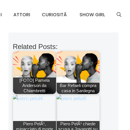
I
ATTORI
CURIOSITÃ
SHOW GIRL
Related Posts:
[FOTO] Pamela
Anderson da
Bar Refaeli compra
Chiambretti
casa in Sardegna
Piero PelÃ¹,
Piero PelÃ¹ chiede
minacciato di morte
scusa a Jovanotti su