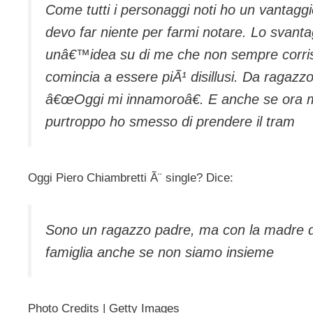
Come tutti i personaggi noti ho un vantagg
devo far niente per farmi notare. Lo svanta
unâ€™idea su di me che non sempre corrisp
comincia a essere piÃ¹ disillusi. Da ragazzo
â€œOggi mi innamoroâ€. E anche se ora mi
purtroppo ho smesso di prendere il tram
Oggi Piero Chiambretti Ã¨ single? Dice:
Sono un ragazzo padre, ma con la madre di
famiglia anche se non siamo insieme
Photo Credits | Getty Images