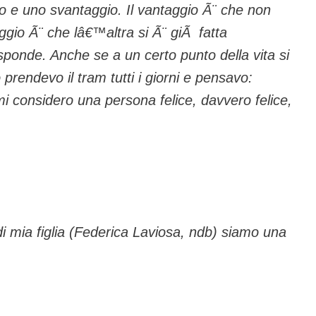
io e uno svantaggio. Il vantaggio Ã¨ che non
ggio Ã¨ che lâ€™altra si Ã¨ giÃ fatta
onde. Anche se a un certo punto della vita si
 prendevo il tram tutti i giorni e pensavo:
 considero una persona felice, davvero felice,
 mia figlia (Federica Laviosa, ndb) siamo una