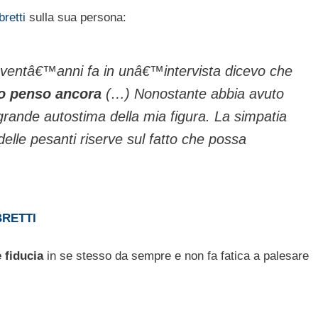
retti
sulla sua persona:
Ã ventâ€™anni fa in unâ€™intervista dicevo che
lo penso ancora
(…) Nonostante abbia avuto
grande autostima della mia figura. La simpatia
elle pesanti riserve sul fatto che possa
BRETTI
 fiducia
in se stesso da sempre e non fa fatica a palesare