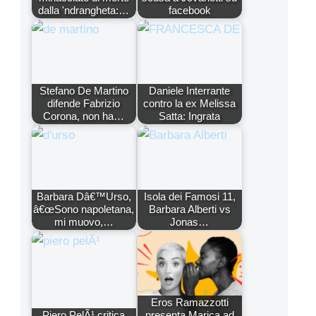
dalla 'ndrangheta:…
facebook
Stefano De Martino
Daniele Interrante
difende Fabrizio
contro la ex Melissa
Corona, non ha…
Satta: Ingrata
Barbara Dâ€™Urso,
Isola dei Famosi 11,
â€œSono napoletana,
Barbara Alberti vs
mi muovo,…
Jonas…
Eros Ramazzotti
Piero PelÃ¹ critica
presenta Marica ad