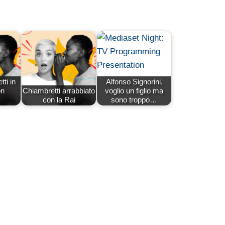
ti in
Alfonso Signorini,
on
Chiambretti arrabbiato
voglio un figlio ma
con la Rai
sono troppo…