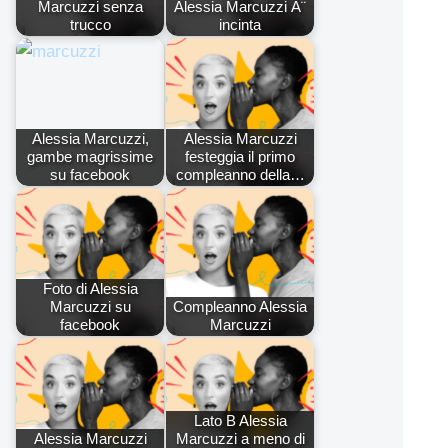
Marcuzzi senza
Alessia Marcuzzi Ã¨
trucco
incinta
Alessia Marcuzzi,
Alessia Marcuzzi
gambe magrissime
festeggia il primo
su facebook
compleanno della…
Foto di Alessia
Marcuzzi su
Compleanno Alessia
facebook
Marcuzzi
Lato B Alessia
Alessia Marcuzzi
Marcuzzi a meno di