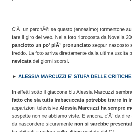
C’Ã¨ un perchÃ© se questo (ennesimo) tormentone sull
fare il giro del web. Nella foto riproposta da Novella 
panciotto un po’ piÃ¹ pronunciato
seppur nascosto so
freddo. La foto arriva direttamente dalla ultima uscita 
nevicata
dei giorni scorsi.
►
ALESSIA MARCUZZI E’ STUFA DELLE CRITICH
In effetti sotto il giaccone blu Alessia Marcuzzi sem
fatto che sia tutta imbacuccata potrebbe trarre in 
apparizioni televisive
Alessia Marcuzzi ha sempre me
sospette non ne abbiamo viste. E ancora, c’Ã¨ da dir
da nascondere sicuramente
non si sarebbe presentat
ha abituati a vedere nelle ultime puntate del Gf.