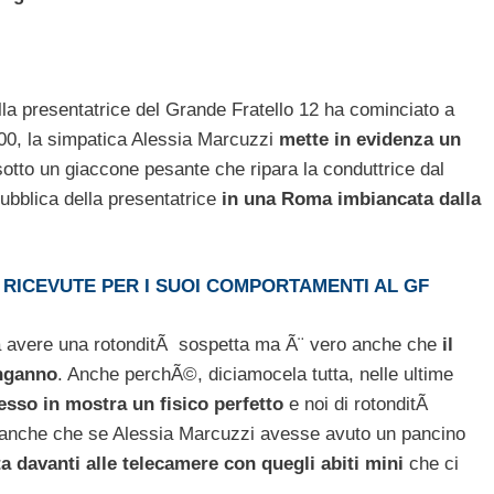
a presentatrice del Grande Fratello 12 ha cominciato a
2000, la simpatica Alessia Marcuzzi
mette in evidenza un
tto un giaccone pesante che ripara la conduttrice dal
pubblica della presentatrice
in una Roma imbiancata dalla
E RICEVUTE PER I SUOI COMPORTAMENTI AL GF
bra avere una rotonditÃ sospetta ma Ã¨ vero anche che
il
inganno
. Anche perchÃ©, diciamocela tutta, nelle ultime
sso in mostra un fisico perfetto
e noi di rotonditÃ
e anche che se Alessia Marcuzzi avesse avuto un pancino
a davanti alle telecamere con quegli abiti mini
che ci