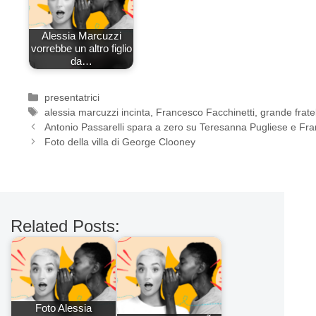
Alessia Marcuzzi
vorrebbe un altro figlio
da…
Categorie
presentatrici
Tag
alessia marcuzzi incinta
,
Francesco Facchinetti
,
grande frate
Antonio Passarelli spara a zero su Teresanna Pugliese e F
Foto della villa di George Clooney
Related Posts:
Foto Alessia