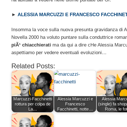
►
ALESSIA MARCUZZI E FRANCESCO FACCHINET
Insomma la voce sulla nuova presunta gravidanza di Al
Novella 2000 ha voluto puntare sulla conduttrice rom
piÃ¹ chiacchierati
ma da qui a dire cHe Alessia Marc
aspettiamo per vedere eventuali evoluzioni…
Related Posts:
Marcuzzi-Facchinetti
Alessia Marcuzzi e
Alessia Marc
rottura per colpa de
Francesco
(single) fa shop
La…
Facchinetti, notte…
Roma, le fot