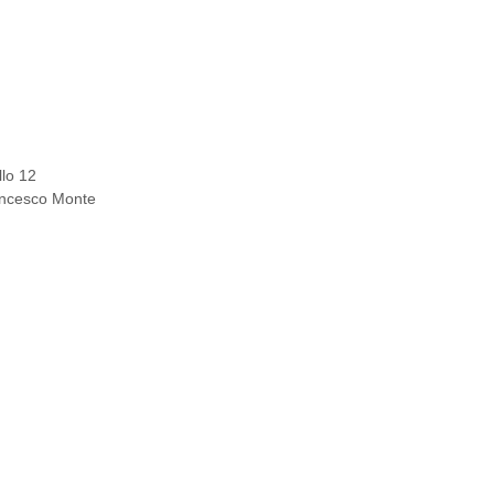
llo 12
rancesco Monte