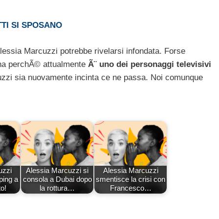
TI SI SPOSANO
essia Marcuzzi potrebbe rivelarsi infondata. Forse
ana perchÃ© attualmente
Ã¨ uno dei personaggi televisivi
uzzi sia nuovamente incinta ce ne passa. Noi comunque
uzzi
Alessia Marcuzzi si
Alessia Marcuzzi
ping a
consola a Dubai dopo
smentisce la crisi con
o!
la rottura…
Francesco…